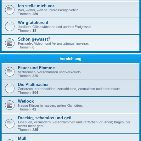
Ich stelle mich vor.
Wer, woher, welche Interessengebiete?
Themen:
280
Wir gratulieren!
Jubiläen, Glückwünsche und andere Ereignisse.
Themen:
18
Schon gewusst?
Fernseh-, Video_ und Veranstaltungshinweise:
Themen:
8
Vernichtung
Feuer und Flamme
Verbrennen, verschmoren und verkokeln.
Themen:
325
Die Plattmacher
Zerfetzen, zerschneiden, zerschinden, zermalmen und schreddern.
Themen:
504
Wetlook
Nasse Körper in nassen, geilen Klamotten.
Themen:
42
Dreckig, schamlos und geil.
Einsauen, vermodern, verschlammen und verfärben, crushen; tragen, bis
nichts mehr geht.
Themen:
235
Müll