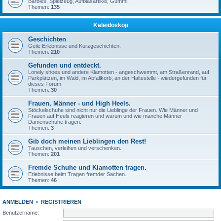
Barbies, Spielzeug, Aufblasartikel, Gummi.
Themen:
135
Kaleidoskop
Geschichten
Geile Erlebnisse und Kurzgeschichten.
Themen:
210
Gefunden und entdeckt.
Lonely shoes und andere Klamotten - angeschwemmt, am Straßenrand, auf
Parkplätzen, im Wald, im Abfallkorb, an der Haltestelle - wiedergefunden für
dieses Forum.
Themen:
30
Frauen, Männer - und High Heels.
Stöckelschuhe sind nicht nur die Lieblinge der Frauen. Wie Männer und
Frauen auf Heels reagieren und warum und wie manche Männer
Damenschuhe tragen.
Themen:
3
Gib doch meinen Lieblingen den Rest!
Tauschen, verleihen und verschenken.
Themen:
201
Fremde Schuhe und Klamotten tragen.
Erlebnisse beim Tragen fremder Sachen.
Themen:
46
ANMELDEN
•
REGISTRIEREN
Benutzername: