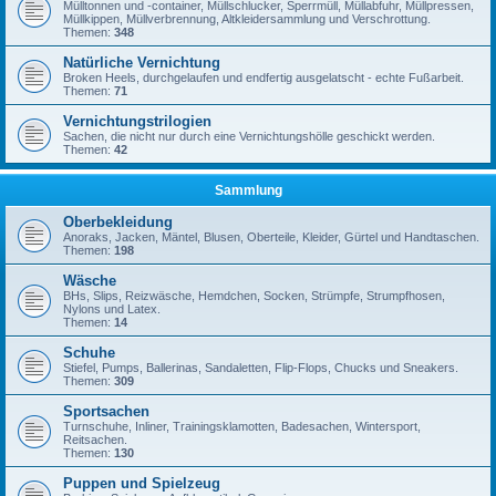
Mülltonnen und -container, Müllschlucker, Sperrmüll, Müllabfuhr, Müllpressen,
Müllkippen, Müllverbrennung, Altkleidersammlung und Verschrottung.
Themen:
348
Natürliche Vernichtung
Broken Heels, durchgelaufen und endfertig ausgelatscht - echte Fußarbeit.
Themen:
71
Vernichtungstrilogien
Sachen, die nicht nur durch eine Vernichtungshölle geschickt werden.
Themen:
42
Sammlung
Oberbekleidung
Anoraks, Jacken, Mäntel, Blusen, Oberteile, Kleider, Gürtel und Handtaschen.
Themen:
198
Wäsche
BHs, Slips, Reizwäsche, Hemdchen, Socken, Strümpfe, Strumpfhosen,
Nylons und Latex.
Themen:
14
Schuhe
Stiefel, Pumps, Ballerinas, Sandaletten, Flip-Flops, Chucks und Sneakers.
Themen:
309
Sportsachen
Turnschuhe, Inliner, Trainingsklamotten, Badesachen, Wintersport,
Reitsachen.
Themen:
130
Puppen und Spielzeug