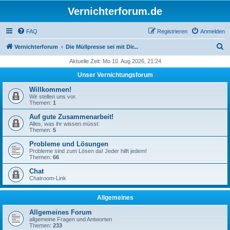
Vernichterforum.de
FAQ
Registrieren
Anmelden
S
Vernichterforum
Die Müllpresse sei mit Dir...
u
Aktuelle Zeit: Mo 10. Aug 2026, 21:24
c
Unser Vernichtungsforum
h
Willkommen!
e
Wir stellen uns vor.
Themen:
1
Auf gute Zusammenarbeit!
Alles, was ihr wissen müsst:
Themen:
5
Probleme und Lösungen
Probleme sind zum Lösen da! Jeder hilft jedem!
Themen:
66
Chat
Chatroom-Link
Allgemeines
Allgemeines Forum
allgemeine Fragen und Antworten
Themen:
233