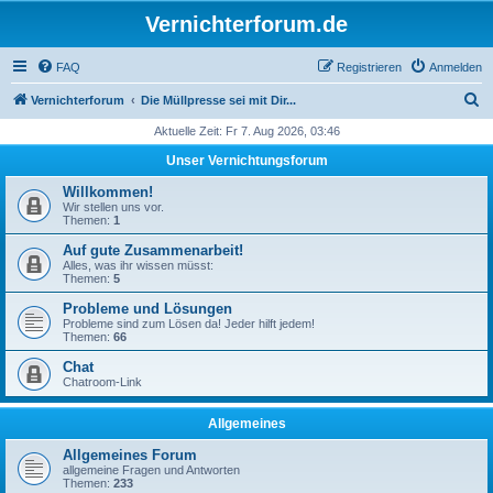
Vernichterforum.de
FAQ
Registrieren
Anmelden
S
Vernichterforum
Die Müllpresse sei mit Dir...
u
Aktuelle Zeit: Fr 7. Aug 2026, 03:46
c
Unser Vernichtungsforum
h
Willkommen!
e
Wir stellen uns vor.
Themen:
1
Auf gute Zusammenarbeit!
Alles, was ihr wissen müsst:
Themen:
5
Probleme und Lösungen
Probleme sind zum Lösen da! Jeder hilft jedem!
Themen:
66
Chat
Chatroom-Link
Allgemeines
Allgemeines Forum
allgemeine Fragen und Antworten
Themen:
233