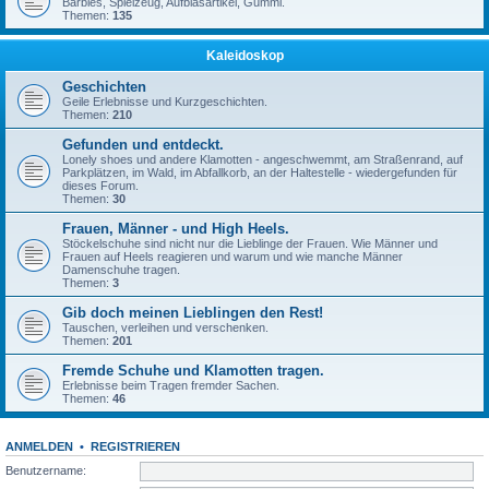
Barbies, Spielzeug, Aufblasartikel, Gummi.
Themen:
135
Kaleidoskop
Geschichten
Geile Erlebnisse und Kurzgeschichten.
Themen:
210
Gefunden und entdeckt.
Lonely shoes und andere Klamotten - angeschwemmt, am Straßenrand, auf
Parkplätzen, im Wald, im Abfallkorb, an der Haltestelle - wiedergefunden für
dieses Forum.
Themen:
30
Frauen, Männer - und High Heels.
Stöckelschuhe sind nicht nur die Lieblinge der Frauen. Wie Männer und
Frauen auf Heels reagieren und warum und wie manche Männer
Damenschuhe tragen.
Themen:
3
Gib doch meinen Lieblingen den Rest!
Tauschen, verleihen und verschenken.
Themen:
201
Fremde Schuhe und Klamotten tragen.
Erlebnisse beim Tragen fremder Sachen.
Themen:
46
ANMELDEN
•
REGISTRIEREN
Benutzername: