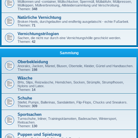
Mülltonnen und -container, Müllschlucker, Sperrmüll, Müllabfuhr, Müllpressen,
Müllkippen, Müllverbrennung, Altkleidersammlung und Verschrottung.
Themen:
348
Natürliche Vernichtung
Broken Heels, durchgelaufen und endfertig ausgelatscht - echte Fußarbeit.
Themen:
71
Vernichtungstrilogien
Sachen, die nicht nur durch eine Vernichtungshölle geschickt werden.
Themen:
42
Sammlung
Oberbekleidung
Anoraks, Jacken, Mäntel, Blusen, Oberteile, Kleider, Gürtel und Handtaschen.
Themen:
198
Wäsche
BHs, Slips, Reizwäsche, Hemdchen, Socken, Strümpfe, Strumpfhosen,
Nylons und Latex.
Themen:
14
Schuhe
Stiefel, Pumps, Ballerinas, Sandaletten, Flip-Flops, Chucks und Sneakers.
Themen:
309
Sportsachen
Turnschuhe, Inliner, Trainingsklamotten, Badesachen, Wintersport,
Reitsachen.
Themen:
130
Puppen und Spielzeug