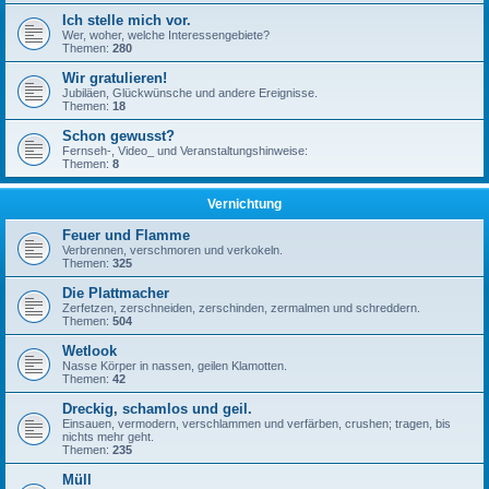
Ich stelle mich vor.
Wer, woher, welche Interessengebiete?
Themen:
280
Wir gratulieren!
Jubiläen, Glückwünsche und andere Ereignisse.
Themen:
18
Schon gewusst?
Fernseh-, Video_ und Veranstaltungshinweise:
Themen:
8
Vernichtung
Feuer und Flamme
Verbrennen, verschmoren und verkokeln.
Themen:
325
Die Plattmacher
Zerfetzen, zerschneiden, zerschinden, zermalmen und schreddern.
Themen:
504
Wetlook
Nasse Körper in nassen, geilen Klamotten.
Themen:
42
Dreckig, schamlos und geil.
Einsauen, vermodern, verschlammen und verfärben, crushen; tragen, bis
nichts mehr geht.
Themen:
235
Müll