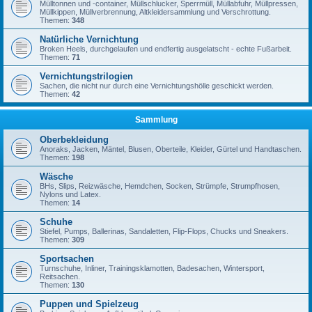
Mülltonnen und -container, Müllschlucker, Sperrmüll, Müllabfuhr, Müllpressen,
Müllkippen, Müllverbrennung, Altkleidersammlung und Verschrottung.
Themen:
348
Natürliche Vernichtung
Broken Heels, durchgelaufen und endfertig ausgelatscht - echte Fußarbeit.
Themen:
71
Vernichtungstrilogien
Sachen, die nicht nur durch eine Vernichtungshölle geschickt werden.
Themen:
42
Sammlung
Oberbekleidung
Anoraks, Jacken, Mäntel, Blusen, Oberteile, Kleider, Gürtel und Handtaschen.
Themen:
198
Wäsche
BHs, Slips, Reizwäsche, Hemdchen, Socken, Strümpfe, Strumpfhosen,
Nylons und Latex.
Themen:
14
Schuhe
Stiefel, Pumps, Ballerinas, Sandaletten, Flip-Flops, Chucks und Sneakers.
Themen:
309
Sportsachen
Turnschuhe, Inliner, Trainingsklamotten, Badesachen, Wintersport,
Reitsachen.
Themen:
130
Puppen und Spielzeug