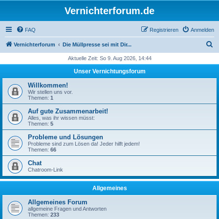
Vernichterforum.de
FAQ
Registrieren
Anmelden
S
Vernichterforum
Die Müllpresse sei mit Dir...
u
Aktuelle Zeit: So 9. Aug 2026, 14:44
c
Unser Vernichtungsforum
h
Willkommen!
e
Wir stellen uns vor.
Themen:
1
Auf gute Zusammenarbeit!
Alles, was ihr wissen müsst:
Themen:
5
Probleme und Lösungen
Probleme sind zum Lösen da! Jeder hilft jedem!
Themen:
66
Chat
Chatroom-Link
Allgemeines
Allgemeines Forum
allgemeine Fragen und Antworten
Themen:
233