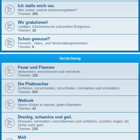
Ich stelle mich vor.
Wer, woher, welche Interessengebiete?
Themen:
280
Wir gratulieren!
Jubiläen, Glückwünsche und andere Ereignisse.
Themen:
18
Schon gewusst?
Fernseh-, Video_ und Veranstaltungshinweise:
Themen:
8
Vernichtung
Feuer und Flamme
Verbrennen, verschmoren und verkokeln.
Themen:
325
Die Plattmacher
Zerfetzen, zerschneiden, zerschinden, zermalmen und schreddern.
Themen:
504
Wetlook
Nasse Körper in nassen, geilen Klamotten.
Themen:
42
Dreckig, schamlos und geil.
Einsauen, vermodern, verschlammen und verfärben, crushen; tragen, bis
nichts mehr geht.
Themen:
235
Müll