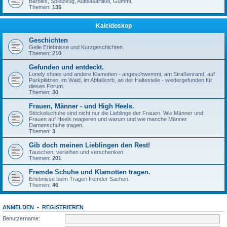
Barbies, Spielzeug, Aufblasartikel, Gummi.
Themen:
135
Kaleidoskop
Geschichten
Geile Erlebnisse und Kurzgeschichten.
Themen:
210
Gefunden und entdeckt.
Lonely shoes und andere Klamotten - angeschwemmt, am Straßenrand, auf
Parkplätzen, im Wald, im Abfallkorb, an der Haltestelle - wiedergefunden für
dieses Forum.
Themen:
30
Frauen, Männer - und High Heels.
Stöckelschuhe sind nicht nur die Lieblinge der Frauen. Wie Männer und
Frauen auf Heels reagieren und warum und wie manche Männer
Damenschuhe tragen.
Themen:
3
Gib doch meinen Lieblingen den Rest!
Tauschen, verleihen und verschenken.
Themen:
201
Fremde Schuhe und Klamotten tragen.
Erlebnisse beim Tragen fremder Sachen.
Themen:
46
ANMELDEN
•
REGISTRIEREN
Benutzername: