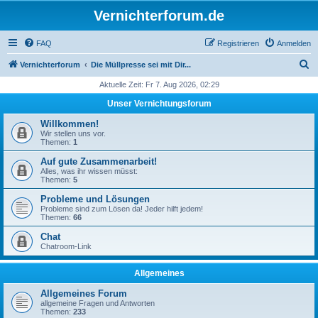
Vernichterforum.de
FAQ
Registrieren
Anmelden
S
Vernichterforum
Die Müllpresse sei mit Dir...
u
Aktuelle Zeit: Fr 7. Aug 2026, 02:29
c
Unser Vernichtungsforum
h
Willkommen!
e
Wir stellen uns vor.
Themen:
1
Auf gute Zusammenarbeit!
Alles, was ihr wissen müsst:
Themen:
5
Probleme und Lösungen
Probleme sind zum Lösen da! Jeder hilft jedem!
Themen:
66
Chat
Chatroom-Link
Allgemeines
Allgemeines Forum
allgemeine Fragen und Antworten
Themen:
233