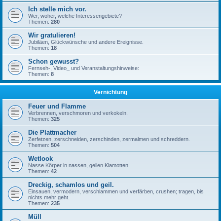
Ich stelle mich vor.
Wer, woher, welche Interessengebiete?
Themen:
280
Wir gratulieren!
Jubiläen, Glückwünsche und andere Ereignisse.
Themen:
18
Schon gewusst?
Fernseh-, Video_ und Veranstaltungshinweise:
Themen:
8
Vernichtung
Feuer und Flamme
Verbrennen, verschmoren und verkokeln.
Themen:
325
Die Plattmacher
Zerfetzen, zerschneiden, zerschinden, zermalmen und schreddern.
Themen:
504
Wetlook
Nasse Körper in nassen, geilen Klamotten.
Themen:
42
Dreckig, schamlos und geil.
Einsauen, vermodern, verschlammen und verfärben, crushen; tragen, bis
nichts mehr geht.
Themen:
235
Müll