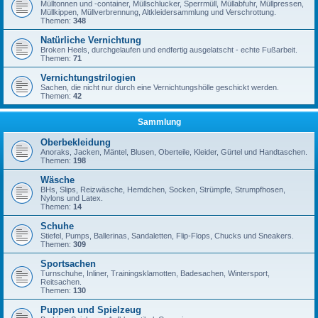
Mülltonnen und -container, Müllschlucker, Sperrmüll, Müllabfuhr, Müllpressen,
Müllkippen, Müllverbrennung, Altkleidersammlung und Verschrottung.
Themen:
348
Natürliche Vernichtung
Broken Heels, durchgelaufen und endfertig ausgelatscht - echte Fußarbeit.
Themen:
71
Vernichtungstrilogien
Sachen, die nicht nur durch eine Vernichtungshölle geschickt werden.
Themen:
42
Sammlung
Oberbekleidung
Anoraks, Jacken, Mäntel, Blusen, Oberteile, Kleider, Gürtel und Handtaschen.
Themen:
198
Wäsche
BHs, Slips, Reizwäsche, Hemdchen, Socken, Strümpfe, Strumpfhosen,
Nylons und Latex.
Themen:
14
Schuhe
Stiefel, Pumps, Ballerinas, Sandaletten, Flip-Flops, Chucks und Sneakers.
Themen:
309
Sportsachen
Turnschuhe, Inliner, Trainingsklamotten, Badesachen, Wintersport,
Reitsachen.
Themen:
130
Puppen und Spielzeug