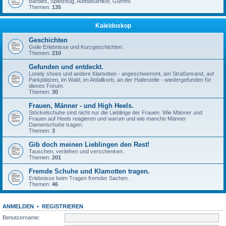
Barbies, Spielzeug, Aufblasartikel, Gummi.
Themen:
135
Kaleidoskop
Geschichten
Geile Erlebnisse und Kurzgeschichten.
Themen:
210
Gefunden und entdeckt.
Lonely shoes und andere Klamotten - angeschwemmt, am Straßenrand, auf
Parkplätzen, im Wald, im Abfallkorb, an der Haltestelle - wiedergefunden für
dieses Forum.
Themen:
30
Frauen, Männer - und High Heels.
Stöckelschuhe sind nicht nur die Lieblinge der Frauen. Wie Männer und
Frauen auf Heels reagieren und warum und wie manche Männer
Damenschuhe tragen.
Themen:
3
Gib doch meinen Lieblingen den Rest!
Tauschen, verleihen und verschenken.
Themen:
201
Fremde Schuhe und Klamotten tragen.
Erlebnisse beim Tragen fremder Sachen.
Themen:
46
ANMELDEN
•
REGISTRIEREN
Benutzername: