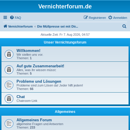
Vernichterforum.de
FAQ
Registrieren
Anmelden
S
Vernichterforum
Die Müllpresse sei mit Dir...
u
Aktuelle Zeit: Fr 7. Aug 2026, 04:57
c
Unser Vernichtungsforum
h
Willkommen!
e
Wir stellen uns vor.
Themen:
1
Auf gute Zusammenarbeit!
Alles, was ihr wissen müsst:
Themen:
5
Probleme und Lösungen
Probleme sind zum Lösen da! Jeder hilft jedem!
Themen:
66
Chat
Chatroom-Link
Allgemeines
Allgemeines Forum
allgemeine Fragen und Antworten
Themen:
233