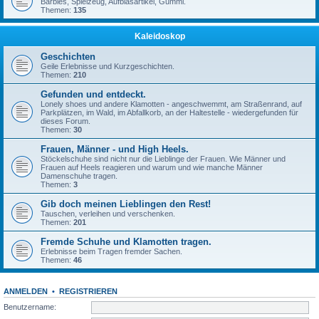
Barbies, Spielzeug, Aufblasartikel, Gummi.
Themen:
135
Kaleidoskop
Geschichten
Geile Erlebnisse und Kurzgeschichten.
Themen:
210
Gefunden und entdeckt.
Lonely shoes und andere Klamotten - angeschwemmt, am Straßenrand, auf
Parkplätzen, im Wald, im Abfallkorb, an der Haltestelle - wiedergefunden für
dieses Forum.
Themen:
30
Frauen, Männer - und High Heels.
Stöckelschuhe sind nicht nur die Lieblinge der Frauen. Wie Männer und
Frauen auf Heels reagieren und warum und wie manche Männer
Damenschuhe tragen.
Themen:
3
Gib doch meinen Lieblingen den Rest!
Tauschen, verleihen und verschenken.
Themen:
201
Fremde Schuhe und Klamotten tragen.
Erlebnisse beim Tragen fremder Sachen.
Themen:
46
ANMELDEN
•
REGISTRIEREN
Benutzername: