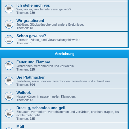
Ich stelle mich vor.
Wer, woher, welche Interessengebiete?
Themen:
280
Wir gratulieren!
Jubiläen, Glückwünsche und andere Ereignisse.
Themen:
18
Schon gewusst?
Fernseh-, Video_ und Veranstaltungshinweise:
Themen:
8
Vernichtung
Feuer und Flamme
Verbrennen, verschmoren und verkokeln.
Themen:
325
Die Plattmacher
Zerfetzen, zerschneiden, zerschinden, zermalmen und schreddern.
Themen:
504
Wetlook
Nasse Körper in nassen, geilen Klamotten.
Themen:
42
Dreckig, schamlos und geil.
Einsauen, vermodern, verschlammen und verfärben, crushen; tragen, bis
nichts mehr geht.
Themen:
235
Müll