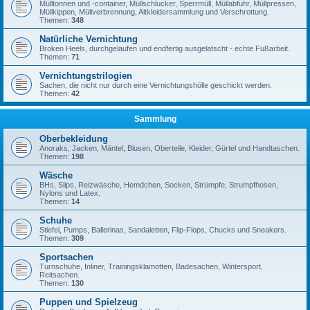
Mülltonnen und -container, Müllschlucker, Sperrmüll, Müllabfuhr, Müllpressen,
Müllkippen, Müllverbrennung, Altkleidersammlung und Verschrottung.
Themen:
348
Natürliche Vernichtung
Broken Heels, durchgelaufen und endfertig ausgelatscht - echte Fußarbeit.
Themen:
71
Vernichtungstrilogien
Sachen, die nicht nur durch eine Vernichtungshölle geschickt werden.
Themen:
42
Sammlung
Oberbekleidung
Anoraks, Jacken, Mäntel, Blusen, Oberteile, Kleider, Gürtel und Handtaschen.
Themen:
198
Wäsche
BHs, Slips, Reizwäsche, Hemdchen, Socken, Strümpfe, Strumpfhosen,
Nylons und Latex.
Themen:
14
Schuhe
Stiefel, Pumps, Ballerinas, Sandaletten, Flip-Flops, Chucks und Sneakers.
Themen:
309
Sportsachen
Turnschuhe, Inliner, Trainingsklamotten, Badesachen, Wintersport,
Reitsachen.
Themen:
130
Puppen und Spielzeug