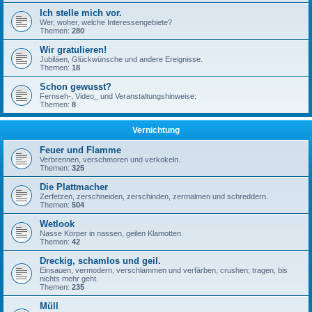
Ich stelle mich vor.
Wer, woher, welche Interessengebiete?
Themen:
280
Wir gratulieren!
Jubiläen, Glückwünsche und andere Ereignisse.
Themen:
18
Schon gewusst?
Fernseh-, Video_ und Veranstaltungshinweise:
Themen:
8
Vernichtung
Feuer und Flamme
Verbrennen, verschmoren und verkokeln.
Themen:
325
Die Plattmacher
Zerfetzen, zerschneiden, zerschinden, zermalmen und schreddern.
Themen:
504
Wetlook
Nasse Körper in nassen, geilen Klamotten.
Themen:
42
Dreckig, schamlos und geil.
Einsauen, vermodern, verschlammen und verfärben, crushen; tragen, bis
nichts mehr geht.
Themen:
235
Müll