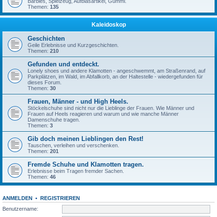
Barbies, Spielzeug, Aufblasartikel, Gummi.
Themen:
135
Kaleidoskop
Geschichten
Geile Erlebnisse und Kurzgeschichten.
Themen:
210
Gefunden und entdeckt.
Lonely shoes und andere Klamotten - angeschwemmt, am Straßenrand, auf
Parkplätzen, im Wald, im Abfallkorb, an der Haltestelle - wiedergefunden für
dieses Forum.
Themen:
30
Frauen, Männer - und High Heels.
Stöckelschuhe sind nicht nur die Lieblinge der Frauen. Wie Männer und
Frauen auf Heels reagieren und warum und wie manche Männer
Damenschuhe tragen.
Themen:
3
Gib doch meinen Lieblingen den Rest!
Tauschen, verleihen und verschenken.
Themen:
201
Fremde Schuhe und Klamotten tragen.
Erlebnisse beim Tragen fremder Sachen.
Themen:
46
ANMELDEN
•
REGISTRIEREN
Benutzername: