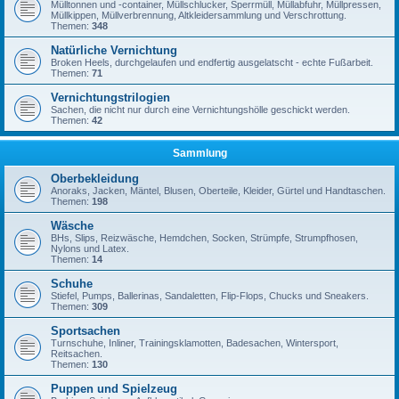
Mülltonnen und -container, Müllschlucker, Sperrmüll, Müllabfuhr, Müllpressen,
Müllkippen, Müllverbrennung, Altkleidersammlung und Verschrottung.
Themen:
348
Natürliche Vernichtung
Broken Heels, durchgelaufen und endfertig ausgelatscht - echte Fußarbeit.
Themen:
71
Vernichtungstrilogien
Sachen, die nicht nur durch eine Vernichtungshölle geschickt werden.
Themen:
42
Sammlung
Oberbekleidung
Anoraks, Jacken, Mäntel, Blusen, Oberteile, Kleider, Gürtel und Handtaschen.
Themen:
198
Wäsche
BHs, Slips, Reizwäsche, Hemdchen, Socken, Strümpfe, Strumpfhosen,
Nylons und Latex.
Themen:
14
Schuhe
Stiefel, Pumps, Ballerinas, Sandaletten, Flip-Flops, Chucks und Sneakers.
Themen:
309
Sportsachen
Turnschuhe, Inliner, Trainingsklamotten, Badesachen, Wintersport,
Reitsachen.
Themen:
130
Puppen und Spielzeug