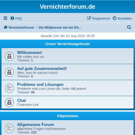
Vernichterforum.de
FAQ
Registrieren
Anmelden
S
Vernichterforum
Die Müllpresse sei mit Dir...
u
Aktuelle Zeit: Mo 10. Aug 2026, 05:05
c
Unser Vernichtungsforum
h
Willkommen!
e
Wir stellen uns vor.
Themen:
1
Auf gute Zusammenarbeit!
Alles, was ihr wissen müsst:
Themen:
5
Probleme und Lösungen
Probleme sind zum Lösen da! Jeder hilft jedem!
Themen:
66
Chat
Chatroom-Link
Allgemeines
Allgemeines Forum
allgemeine Fragen und Antworten
Themen:
233