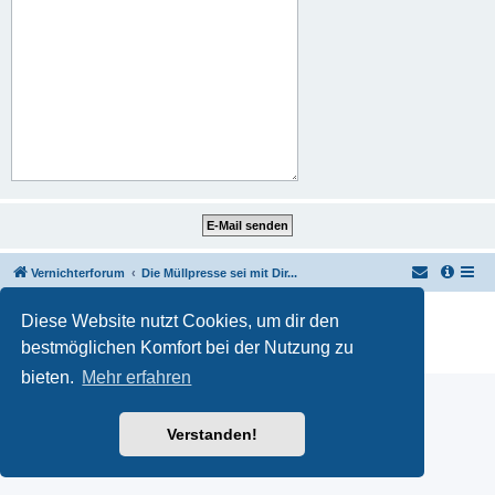
Vernichterforum
Die Müllpresse sei mit Dir...
Powered by
phpBB
® Forum Software © phpBB Limited
Diese Website nutzt Cookies, um dir den
Deutsche Übersetzung durch
phpBB.de
bestmöglichen Komfort bei der Nutzung zu
Datenschutz
|
Nutzungsbedingungen
bieten.
Mehr erfahren
Verstanden!