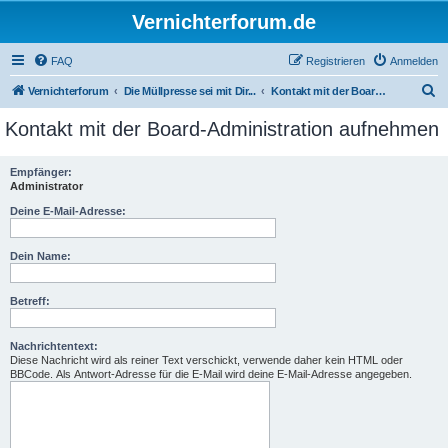
Vernichterforum.de
FAQ
Registrieren
Anmelden
S
Vernichterforum
Die Müllpresse sei mit Dir...
Kontakt mit der Board-Administration aufnehmen
u
Kontakt mit der Board-Administration aufnehmen
c
h
Empfänger:
Administrator
e
Deine E-Mail-Adresse:
Dein Name:
Betreff:
Nachrichtentext:
Diese Nachricht wird als reiner Text verschickt, verwende daher kein HTML oder
BBCode. Als Antwort-Adresse für die E-Mail wird deine E-Mail-Adresse angegeben.