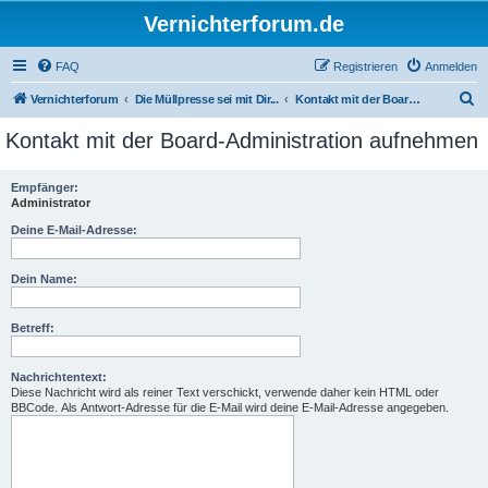
Vernichterforum.de
FAQ
Registrieren
Anmelden
S
Vernichterforum
Die Müllpresse sei mit Dir...
Kontakt mit der Board-Administration aufnehmen
u
Kontakt mit der Board-Administration aufnehmen
c
h
Empfänger:
Administrator
e
Deine E-Mail-Adresse:
Dein Name:
Betreff:
Nachrichtentext:
Diese Nachricht wird als reiner Text verschickt, verwende daher kein HTML oder
BBCode. Als Antwort-Adresse für die E-Mail wird deine E-Mail-Adresse angegeben.