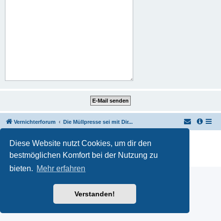
Vernichterforum
Die Müllpresse sei mit Dir...
Powered by
phpBB
® Forum Software © phpBB Limited
Diese Website nutzt Cookies, um dir den
Deutsche Übersetzung durch
phpBB.de
bestmöglichen Komfort bei der Nutzung zu
Datenschutz
|
Nutzungsbedingungen
bieten.
Mehr erfahren
Verstanden!