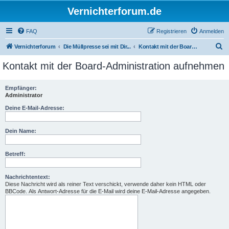
Vernichterforum.de
FAQ
Registrieren
Anmelden
S
Vernichterforum
Die Müllpresse sei mit Dir...
Kontakt mit der Board-Administration aufnehmen
u
Kontakt mit der Board-Administration aufnehmen
c
h
Empfänger:
Administrator
e
Deine E-Mail-Adresse:
Dein Name:
Betreff:
Nachrichtentext:
Diese Nachricht wird als reiner Text verschickt, verwende daher kein HTML oder
BBCode. Als Antwort-Adresse für die E-Mail wird deine E-Mail-Adresse angegeben.