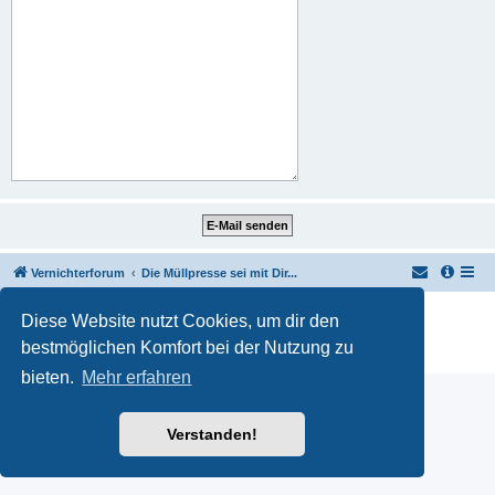
Vernichterforum
Die Müllpresse sei mit Dir...
Powered by
phpBB
® Forum Software © phpBB Limited
Diese Website nutzt Cookies, um dir den
Deutsche Übersetzung durch
phpBB.de
bestmöglichen Komfort bei der Nutzung zu
Datenschutz
|
Nutzungsbedingungen
bieten.
Mehr erfahren
Verstanden!