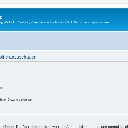
e
g, Wetlook, Crushing, Klamotten und Schuhe im Müll, Vernichtungsgeschichten
rofile anzuschauen.
en
ieser Sitzung verbergen
 können. Die Registrierung ist in wenigen Augenblicken erledigt und ermöglicht di