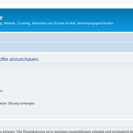
e
g, Wetlook, Crushing, Klamotten und Schuhe im Müll, Vernichtungsgeschichten
rofile anzuschauen.
en
ieser Sitzung verbergen
 können. Die Registrierung ist in wenigen Augenblicken erledigt und ermöglicht di