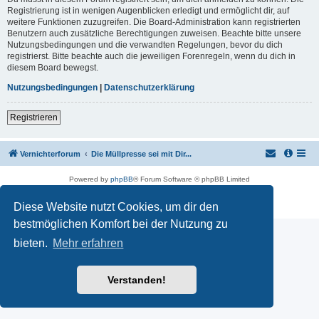
Registrierung ist in wenigen Augenblicken erledigt und ermöglicht dir, auf
weitere Funktionen zuzugreifen. Die Board-Administration kann registrierten
Benutzern auch zusätzliche Berechtigungen zuweisen. Beachte bitte unsere
Nutzungsbedingungen und die verwandten Regelungen, bevor du dich
registrierst. Bitte beachte auch die jeweiligen Forenregeln, wenn du dich in
diesem Board bewegst.
Nutzungsbedingungen
|
Datenschutzerklärung
Registrieren
Vernichterforum
Die Müllpresse sei mit Dir...
Powered by
phpBB
® Forum Software © phpBB Limited
Deutsche Übersetzung durch
phpBB.de
Datenschutz
|
Nutzungsbedingungen
Diese Website nutzt Cookies, um dir den
bestmöglichen Komfort bei der Nutzung zu
bieten.
Mehr erfahren
Verstanden!