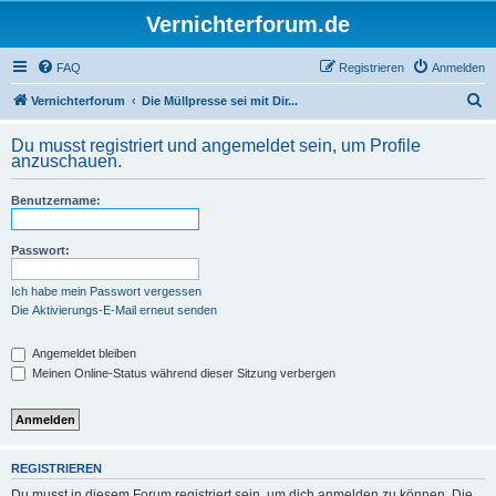
Vernichterforum.de
FAQ
Registrieren
Anmelden
S
Vernichterforum
Die Müllpresse sei mit Dir...
u
Du musst registriert und angemeldet sein, um Profile
c
anzuschauen.
h
Benutzername:
e
Passwort:
Ich habe mein Passwort vergessen
Die Aktivierungs-E-Mail erneut senden
Angemeldet bleiben
Meinen Online-Status während dieser Sitzung verbergen
REGISTRIEREN
Du musst in diesem Forum registriert sein, um dich anmelden zu können. Die