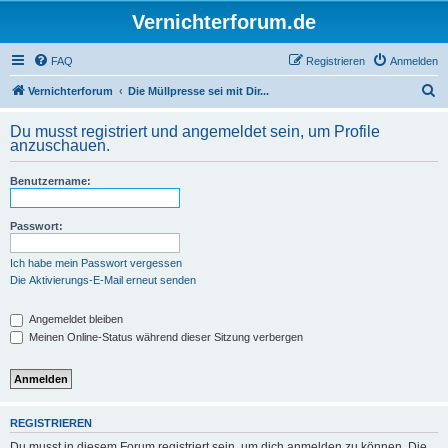
Vernichterforum.de
FAQ
Registrieren
Anmelden
S
Vernichterforum
Die Müllpresse sei mit Dir...
u
Du musst registriert und angemeldet sein, um Profile
c
anzuschauen.
h
Benutzername:
e
Passwort:
Ich habe mein Passwort vergessen
Die Aktivierungs-E-Mail erneut senden
Angemeldet bleiben
Meinen Online-Status während dieser Sitzung verbergen
REGISTRIEREN
Du musst in diesem Forum registriert sein, um dich anmelden zu können. Die