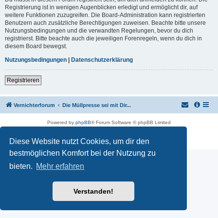
Registrierung ist in wenigen Augenblicken erledigt und ermöglicht dir, auf
weitere Funktionen zuzugreifen. Die Board-Administration kann registrierten
Benutzern auch zusätzliche Berechtigungen zuweisen. Beachte bitte unsere
Nutzungsbedingungen und die verwandten Regelungen, bevor du dich
registrierst. Bitte beachte auch die jeweiligen Forenregeln, wenn du dich in
diesem Board bewegst.
Nutzungsbedingungen
|
Datenschutzerklärung
Registrieren
Vernichterforum
Die Müllpresse sei mit Dir...
Powered by
phpBB
® Forum Software © phpBB Limited
Deutsche Übersetzung durch
phpBB.de
Datenschutz
|
Nutzungsbedingungen
Diese Website nutzt Cookies, um dir den
bestmöglichen Komfort bei der Nutzung zu
bieten.
Mehr erfahren
Verstanden!