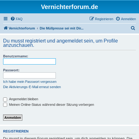
Vernichterforum.de
FAQ
Registrieren
Anmelden
S
Vernichterforum
Die Müllpresse sei mit Dir...
u
Du musst registriert und angemeldet sein, um Profile
c
anzuschauen.
h
Benutzername:
e
Passwort:
Ich habe mein Passwort vergessen
Die Aktivierungs-E-Mail erneut senden
Angemeldet bleiben
Meinen Online-Status während dieser Sitzung verbergen
REGISTRIEREN
Du musst in diesem Forum registriert sein, um dich anmelden zu können. Die