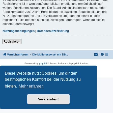
Registrierung ist in wenigen Augenblicken erledigt und ermöglicht dir, auf
weitere Funktionen zuzugreifen. Die Board-Administration kann registrierten
Benutzern auch zusätzliche Berechtigungen zuweisen. Beachte bitte unsere
Nutzungsbedingungen und die verwandten Regelungen, bevor du dich
registrierst. Bitte beachte auch die jeweiligen Forenregeln, wenn du dich in
diesem Board bewegst.
Nutzungsbedingungen
|
Datenschutzerklärung
Registrieren
Vernichterforum
Die Müllpresse sei mit Dir...
Powered by
phpBB
® Forum Software © phpBB Limited
Deutsche Übersetzung durch
phpBB.de
Datenschutz
|
Nutzungsbedingungen
Diese Website nutzt Cookies, um dir den
bestmöglichen Komfort bei der Nutzung zu
bieten.
Mehr erfahren
Verstanden!