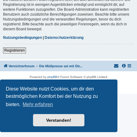
Registrierung ist in wenigen Augenblicken erledigt und ermöglicht dir, auf
weitere Funktionen zuzugreifen. Die Board-Administration kann registrierten
Benutzern auch zusätzliche Berechtigungen zuweisen. Beachte bitte unsere
Nutzungsbedingungen und die verwandten Regelungen, bevor du dich
registrierst. Bitte beachte auch die jeweiligen Forenregeln, wenn du dich in
diesem Board bewegst.
Nutzungsbedingungen
|
Datenschutzerklärung
Registrieren
Vernichterforum
Die Müllpresse sei mit Dir...
Powered by
phpBB
® Forum Software © phpBB Limited
Deutsche Übersetzung durch
phpBB.de
Datenschutz
|
Nutzungsbedingungen
Diese Website nutzt Cookies, um dir den
bestmöglichen Komfort bei der Nutzung zu
bieten.
Mehr erfahren
Verstanden!