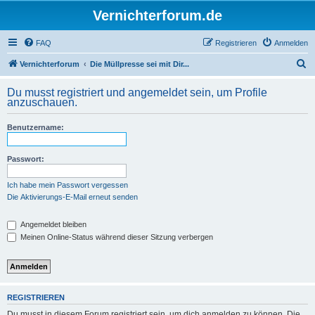
Vernichterforum.de
FAQ
Registrieren
Anmelden
S
Vernichterforum
Die Müllpresse sei mit Dir...
u
Du musst registriert und angemeldet sein, um Profile
c
anzuschauen.
h
Benutzername:
e
Passwort:
Ich habe mein Passwort vergessen
Die Aktivierungs-E-Mail erneut senden
Angemeldet bleiben
Meinen Online-Status während dieser Sitzung verbergen
REGISTRIEREN
Du musst in diesem Forum registriert sein, um dich anmelden zu können. Die