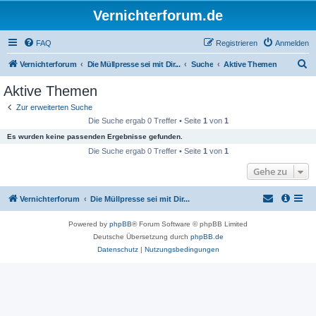
Vernichterforum.de
FAQ
Registrieren
Anmelden
S
Vernichterforum
Die Müllpresse sei mit Dir...
Suche
Aktive Themen
u
Aktive Themen
c
Zur erweiterten Suche
h
Die Suche ergab 0 Treffer • Seite
1
von
1
e
Es wurden keine passenden Ergebnisse gefunden.
Die Suche ergab 0 Treffer • Seite
1
von
1
Gehe zu
Vernichterforum
Die Müllpresse sei mit Dir...
Powered by
phpBB
® Forum Software © phpBB Limited
Deutsche Übersetzung durch
phpBB.de
Datenschutz
|
Nutzungsbedingungen