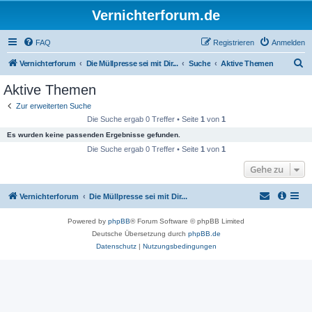
Vernichterforum.de
FAQ
Registrieren
Anmelden
S
Vernichterforum
Die Müllpresse sei mit Dir...
Suche
Aktive Themen
u
Aktive Themen
c
Zur erweiterten Suche
h
Die Suche ergab 0 Treffer • Seite
1
von
1
e
Es wurden keine passenden Ergebnisse gefunden.
Die Suche ergab 0 Treffer • Seite
1
von
1
Gehe zu
Vernichterforum
Die Müllpresse sei mit Dir...
Powered by
phpBB
® Forum Software © phpBB Limited
Deutsche Übersetzung durch
phpBB.de
Datenschutz
|
Nutzungsbedingungen