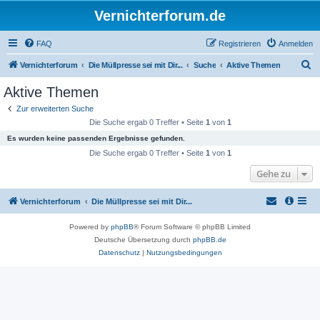
Vernichterforum.de
FAQ
Registrieren
Anmelden
S
Vernichterforum
Die Müllpresse sei mit Dir...
Suche
Aktive Themen
u
Aktive Themen
c
Zur erweiterten Suche
h
Die Suche ergab 0 Treffer • Seite
1
von
1
e
Es wurden keine passenden Ergebnisse gefunden.
Die Suche ergab 0 Treffer • Seite
1
von
1
Gehe zu
Vernichterforum
Die Müllpresse sei mit Dir...
Powered by
phpBB
® Forum Software © phpBB Limited
Deutsche Übersetzung durch
phpBB.de
Datenschutz
|
Nutzungsbedingungen