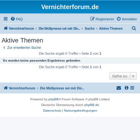
Vernichterforum.de
FAQ
Registrieren
Anmelden
S
Vernichterforum
Die Müllpresse sei mit Dir...
Suche
Aktive Themen
u
Aktive Themen
c
Zur erweiterten Suche
h
Die Suche ergab 0 Treffer • Seite
1
von
1
e
Es wurden keine passenden Ergebnisse gefunden.
Die Suche ergab 0 Treffer • Seite
1
von
1
Gehe zu
Vernichterforum
Die Müllpresse sei mit Dir...
Powered by
phpBB
® Forum Software © phpBB Limited
Deutsche Übersetzung durch
phpBB.de
Datenschutz
|
Nutzungsbedingungen