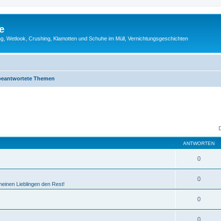
e
g, Wetlook, Crushing, Klamotten und Schuhe im Müll, Vernichtungsgeschichten
eantwortete Themen
ANTWORTEN
0
0
einen Lieblingen den Rest!
0
0