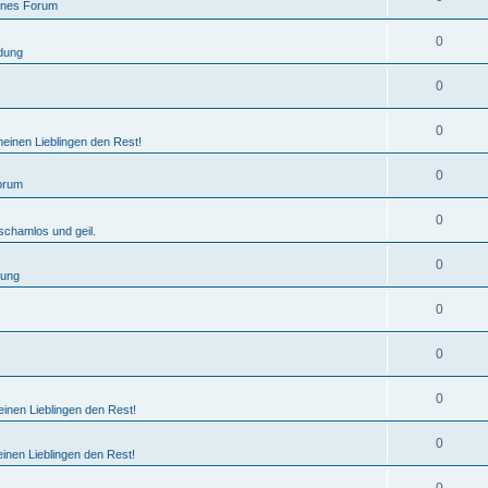
ines Forum
0
dung
0
0
einen Lieblingen den Rest!
0
orum
0
schamlos und geil.
0
dung
0
0
0
inen Lieblingen den Rest!
0
inen Lieblingen den Rest!