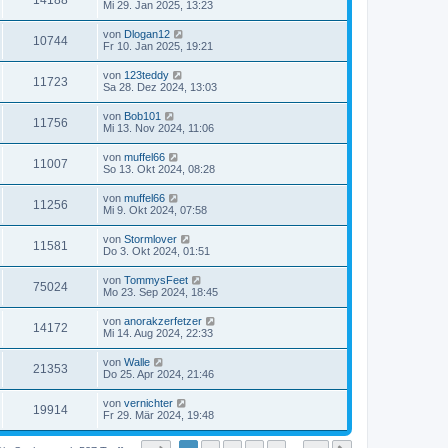
14188
Mi 29. Jan 2025, 13:23
von
Dlogan12
10744
Fr 10. Jan 2025, 19:21
von
123teddy
11723
Sa 28. Dez 2024, 13:03
von
Bob101
11756
Mi 13. Nov 2024, 11:06
von
muffel66
11007
So 13. Okt 2024, 08:28
von
muffel66
11256
Mi 9. Okt 2024, 07:58
von
Stormlover
11581
Do 3. Okt 2024, 01:51
von
TommysFeet
75024
Mo 23. Sep 2024, 18:45
von
anorakzerfetzer
14172
Mi 14. Aug 2024, 22:33
von
Walle
21353
Do 25. Apr 2024, 21:46
von
vernichter
19914
Fr 29. Mär 2024, 19:48