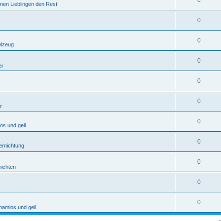
0
nen Lieblingen den Rest!
0
0
elzeug
0
er
0
0
r
0
os und geil.
0
ernichtung
0
ichten
0
0
hamlos und geil.