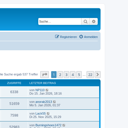
Suche
Erweiterte Suche
Registrieren
Anmelden
Seite
1
von
22
1
2
3
4
5
22
Nächste
Die Suche ergab 537 Treffer
…
ZUGRIFFE
LETZTER BEITRAG
von
NP110
6338
Do 15. Jan 2026, 18:16
von
anorak2013
51659
Mo 5. Jan 2026, 01:37
von
Lack55
7598
Di 25. Nov 2025, 15:29
von
Burningshoes1472
52983