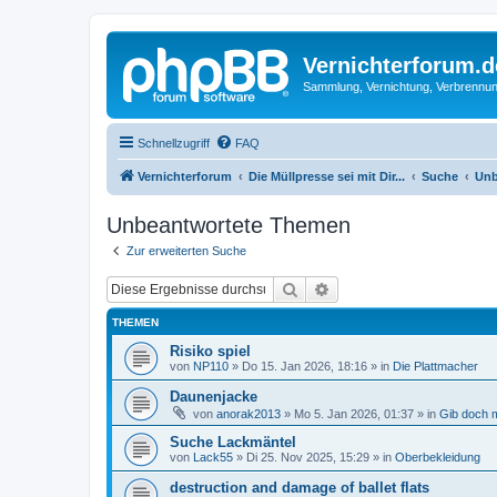
Vernichterforum.d
Sammlung, Vernichtung, Verbrennun
Schnellzugriff
FAQ
Vernichterforum
Die Müllpresse sei mit Dir...
Suche
Unb
Unbeantwortete Themen
Zur erweiterten Suche
Suche
Erweiterte Suche
THEMEN
Risiko spiel
von
NP110
»
Do 15. Jan 2026, 18:16
» in
Die Plattmacher
Daunenjacke
von
anorak2013
»
Mo 5. Jan 2026, 01:37
» in
Gib doch m
Suche Lackmäntel
von
Lack55
»
Di 25. Nov 2025, 15:29
» in
Oberbekleidung
destruction and damage of ballet flats