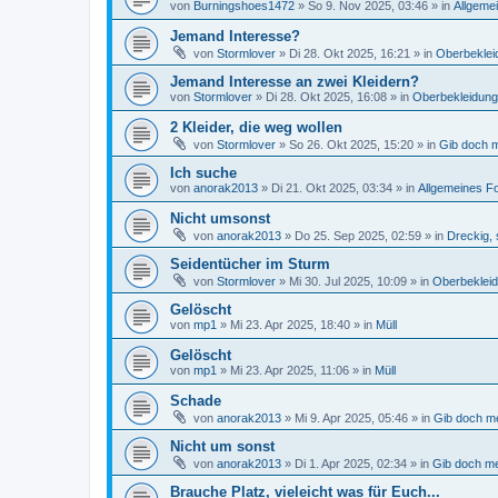
von
Burningshoes1472
»
So 9. Nov 2025, 03:46
» in
Allgeme
Jemand Interesse?
von
Stormlover
»
Di 28. Okt 2025, 16:21
» in
Oberbeklei
Jemand Interesse an zwei Kleidern?
von
Stormlover
»
Di 28. Okt 2025, 16:08
» in
Oberbekleidung
2 Kleider, die weg wollen
von
Stormlover
»
So 26. Okt 2025, 15:20
» in
Gib doch m
Ich suche
von
anorak2013
»
Di 21. Okt 2025, 03:34
» in
Allgemeines F
Nicht umsonst
von
anorak2013
»
Do 25. Sep 2025, 02:59
» in
Dreckig, 
Seidentücher im Sturm
von
Stormlover
»
Mi 30. Jul 2025, 10:09
» in
Oberbeklei
Gelöscht
von
mp1
»
Mi 23. Apr 2025, 18:40
» in
Müll
Gelöscht
von
mp1
»
Mi 23. Apr 2025, 11:06
» in
Müll
Schade
von
anorak2013
»
Mi 9. Apr 2025, 05:46
» in
Gib doch me
Nicht um sonst
von
anorak2013
»
Di 1. Apr 2025, 02:34
» in
Gib doch me
Brauche Platz, vieleicht was für Euch...