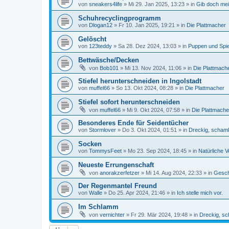
von
sneakers4life
»
Mi 29. Jan 2025, 13:23
» in
Gib doch mei
Schuhrecyclingprogramm
von
Dlogan12
»
Fr 10. Jan 2025, 19:21
» in
Die Plattmacher
Gelöscht
von
123teddy
»
Sa 28. Dez 2024, 13:03
» in
Puppen und Spi
Bettwäsche/Decken
von
Bob101
»
Mi 13. Nov 2024, 11:06
» in
Die Plattmach
Stiefel herunterschneiden in Ingolstadt
von
muffel66
»
So 13. Okt 2024, 08:28
» in
Die Plattmacher
Stiefel sofort herunterschneiden
von
muffel66
»
Mi 9. Okt 2024, 07:58
» in
Die Plattmache
Besonderes Ende für Seidentücher
von
Stormlover
»
Do 3. Okt 2024, 01:51
» in
Dreckig, schaml
Socken
von
TommysFeet
»
Mo 23. Sep 2024, 18:45
» in
Natürliche V
Neueste Errungenschaft
von
anorakzerfetzer
»
Mi 14. Aug 2024, 22:33
» in
Gesch
Der Regenmantel Freund
von
Walle
»
Do 25. Apr 2024, 21:46
» in
Ich stelle mich vor.
Im Schlamm
von
vernichter
»
Fr 29. Mär 2024, 19:48
» in
Dreckig, sc