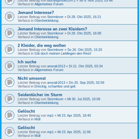
Letzter Beitrag von
Burningshoes1472
«
So 9. Nov 2025, 03:46
Verfasst in
Allgemeines Forum
Jemand Interesse?
Letzter Beitrag von
Stormlover
«
Di 28. Okt 2025, 16:21
Verfasst in
Oberbekleidung
Jemand Interesse an zwei Kleidern?
Letzter Beitrag von
Stormlover
«
Di 28. Okt 2025, 16:08
Verfasst in
Oberbekleidung
2 Kleider, die weg wollen
Letzter Beitrag von
Stormlover
«
So 26. Okt 2025, 15:20
Verfasst in
Gib doch meinen Lieblingen den Rest!
Ich suche
Letzter Beitrag von
anorak2013
«
Di 21. Okt 2025, 03:34
Verfasst in
Allgemeines Forum
Nicht umsonst
Letzter Beitrag von
anorak2013
«
Do 25. Sep 2025, 02:59
Verfasst in
Dreckig, schamlos und geil.
Seidentücher im Sturm
Letzter Beitrag von
Stormlover
«
Mi 30. Jul 2025, 10:09
Verfasst in
Oberbekleidung
Gelöscht
Letzter Beitrag von
mp1
«
Mi 23. Apr 2025, 18:40
Verfasst in
Müll
Gelöscht
Letzter Beitrag von
mp1
«
Mi 23. Apr 2025, 11:06
Verfasst in
Müll