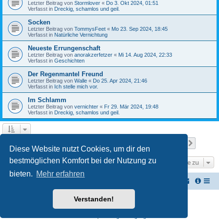
Letzter Beitrag von
Stormlover
«
Do 3. Okt 2024, 01:51
Verfasst in
Dreckig, schamlos und geil.
Socken
Letzter Beitrag von
TommysFeet
«
Mo 23. Sep 2024, 18:45
Verfasst in
Natürliche Vernichtung
Neueste Errungenschaft
Letzter Beitrag von
anorakzerfetzer
«
Mi 14. Aug 2024, 22:33
Verfasst in
Geschichten
Der Regenmantel Freund
Letzter Beitrag von
Walle
«
Do 25. Apr 2024, 21:46
Verfasst in
Ich stelle mich vor.
Im Schlamm
Letzter Beitrag von
vernichter
«
Fr 29. Mär 2024, 19:48
Verfasst in
Dreckig, schamlos und geil.
Seite
1
von
22
1
2
3
4
5
22
Nächst
Die Suche ergab 537 Treffer
…
Diese Website nutzt Cookies, um dir den
bestmöglichen Komfort bei der Nutzung zu
Gehe zu
bieten.
Mehr erfahren
Vernichterforum
Die Müllpresse sei mit Dir...
Verstanden!
Powered by
phpBB
® Forum Software © phpBB Limited
Deutsche Übersetzung durch
phpBB.de
Datenschutz
|
Nutzungsbedingungen