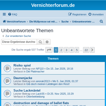
Vernichterforum.de
FAQ
Registrieren
Anmelden
S
Vernichterforum
Die Müllpresse sei mit Dir...
Suche
Unbeantwortete Themen
u
Unbeantwortete Themen
c
Zur erweiterten Suche
h
Suche
Erweiterte Suche
e
Seite
1
von
22
1
2
3
4
5
22
Nächst
Die Suche ergab 537 Treffer
…
Themen
Risiko spiel
Letzter Beitrag von
NP110
«
Do 15. Jan 2026, 18:16
Verfasst in
Die Plattmacher
Daunenjacke
Letzter Beitrag von
anorak2013
«
Mo 5. Jan 2026, 01:37
Verfasst in
Gib doch meinen Lieblingen den Rest!
Suche Lackmäntel
Letzter Beitrag von
Lack55
«
Di 25. Nov 2025, 15:29
Verfasst in
Oberbekleidung
destruction and damage of ballet flats