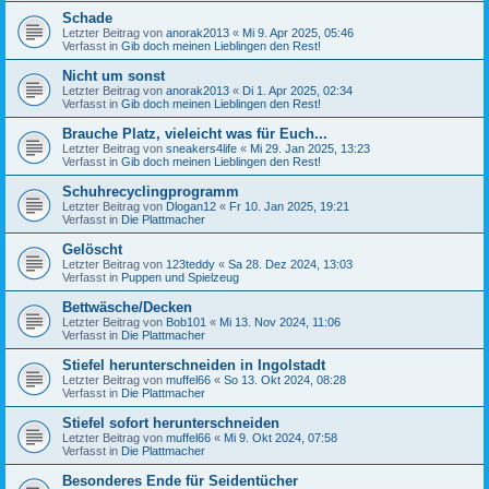
Schade
Letzter Beitrag von
anorak2013
«
Mi 9. Apr 2025, 05:46
Verfasst in
Gib doch meinen Lieblingen den Rest!
Nicht um sonst
Letzter Beitrag von
anorak2013
«
Di 1. Apr 2025, 02:34
Verfasst in
Gib doch meinen Lieblingen den Rest!
Brauche Platz, vieleicht was für Euch...
Letzter Beitrag von
sneakers4life
«
Mi 29. Jan 2025, 13:23
Verfasst in
Gib doch meinen Lieblingen den Rest!
Schuhrecyclingprogramm
Letzter Beitrag von
Dlogan12
«
Fr 10. Jan 2025, 19:21
Verfasst in
Die Plattmacher
Gelöscht
Letzter Beitrag von
123teddy
«
Sa 28. Dez 2024, 13:03
Verfasst in
Puppen und Spielzeug
Bettwäsche/Decken
Letzter Beitrag von
Bob101
«
Mi 13. Nov 2024, 11:06
Verfasst in
Die Plattmacher
Stiefel herunterschneiden in Ingolstadt
Letzter Beitrag von
muffel66
«
So 13. Okt 2024, 08:28
Verfasst in
Die Plattmacher
Stiefel sofort herunterschneiden
Letzter Beitrag von
muffel66
«
Mi 9. Okt 2024, 07:58
Verfasst in
Die Plattmacher
Besonderes Ende für Seidentücher