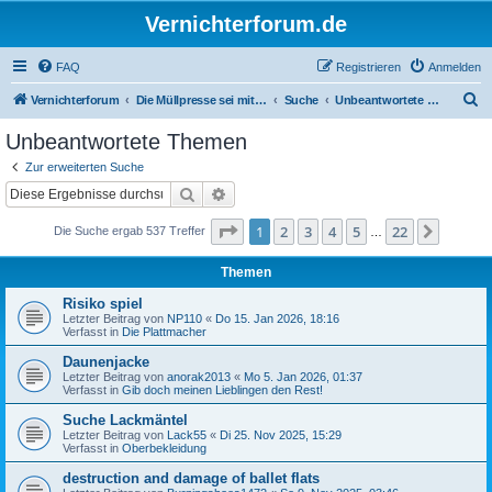
Vernichterforum.de
FAQ
Registrieren
Anmelden
S
Vernichterforum
Die Müllpresse sei mit Dir...
Suche
Unbeantwortete Themen
u
Unbeantwortete Themen
c
Zur erweiterten Suche
h
Suche
Erweiterte Suche
e
Seite
1
von
22
1
2
3
4
5
22
Nächst
Die Suche ergab 537 Treffer
…
Themen
Risiko spiel
Letzter Beitrag von
NP110
«
Do 15. Jan 2026, 18:16
Verfasst in
Die Plattmacher
Daunenjacke
Letzter Beitrag von
anorak2013
«
Mo 5. Jan 2026, 01:37
Verfasst in
Gib doch meinen Lieblingen den Rest!
Suche Lackmäntel
Letzter Beitrag von
Lack55
«
Di 25. Nov 2025, 15:29
Verfasst in
Oberbekleidung
destruction and damage of ballet flats