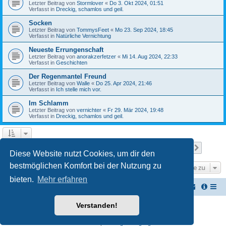
Letzter Beitrag von
Stormlover
«
Do 3. Okt 2024, 01:51
Verfasst in
Dreckig, schamlos und geil.
Socken
Letzter Beitrag von
TommysFeet
«
Mo 23. Sep 2024, 18:45
Verfasst in
Natürliche Vernichtung
Neueste Errungenschaft
Letzter Beitrag von
anorakzerfetzer
«
Mi 14. Aug 2024, 22:33
Verfasst in
Geschichten
Der Regenmantel Freund
Letzter Beitrag von
Walle
«
Do 25. Apr 2024, 21:46
Verfasst in
Ich stelle mich vor.
Im Schlamm
Letzter Beitrag von
vernichter
«
Fr 29. Mär 2024, 19:48
Verfasst in
Dreckig, schamlos und geil.
Seite
1
von
22
1
2
3
4
5
22
Nächst
Die Suche ergab 537 Treffer
…
Diese Website nutzt Cookies, um dir den
bestmöglichen Komfort bei der Nutzung zu
Gehe zu
bieten.
Mehr erfahren
Vernichterforum
Die Müllpresse sei mit Dir...
Verstanden!
Powered by
phpBB
® Forum Software © phpBB Limited
Deutsche Übersetzung durch
phpBB.de
Datenschutz
|
Nutzungsbedingungen