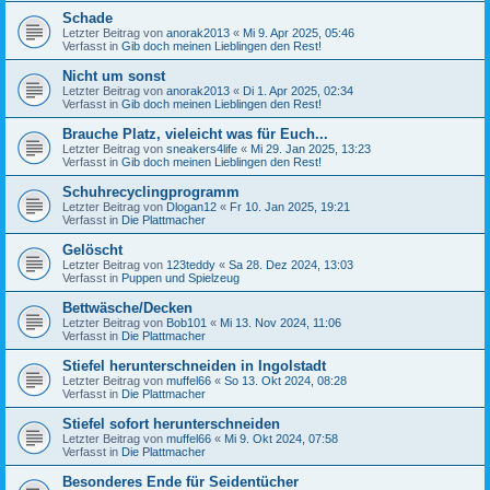
Schade
Letzter Beitrag von
anorak2013
«
Mi 9. Apr 2025, 05:46
Verfasst in
Gib doch meinen Lieblingen den Rest!
Nicht um sonst
Letzter Beitrag von
anorak2013
«
Di 1. Apr 2025, 02:34
Verfasst in
Gib doch meinen Lieblingen den Rest!
Brauche Platz, vieleicht was für Euch...
Letzter Beitrag von
sneakers4life
«
Mi 29. Jan 2025, 13:23
Verfasst in
Gib doch meinen Lieblingen den Rest!
Schuhrecyclingprogramm
Letzter Beitrag von
Dlogan12
«
Fr 10. Jan 2025, 19:21
Verfasst in
Die Plattmacher
Gelöscht
Letzter Beitrag von
123teddy
«
Sa 28. Dez 2024, 13:03
Verfasst in
Puppen und Spielzeug
Bettwäsche/Decken
Letzter Beitrag von
Bob101
«
Mi 13. Nov 2024, 11:06
Verfasst in
Die Plattmacher
Stiefel herunterschneiden in Ingolstadt
Letzter Beitrag von
muffel66
«
So 13. Okt 2024, 08:28
Verfasst in
Die Plattmacher
Stiefel sofort herunterschneiden
Letzter Beitrag von
muffel66
«
Mi 9. Okt 2024, 07:58
Verfasst in
Die Plattmacher
Besonderes Ende für Seidentücher