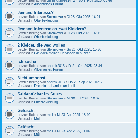
Letzter Beitrag von
Burningshoes1472
«
So 9. Nov 2025, 03:46
Verfasst in
Allgemeines Forum
Jemand Interesse?
Letzter Beitrag von
Stormlover
«
Di 28. Okt 2025, 16:21
Verfasst in
Oberbekleidung
Jemand Interesse an zwei Kleidern?
Letzter Beitrag von
Stormlover
«
Di 28. Okt 2025, 16:08
Verfasst in
Oberbekleidung
2 Kleider, die weg wollen
Letzter Beitrag von
Stormlover
«
So 26. Okt 2025, 15:20
Verfasst in
Gib doch meinen Lieblingen den Rest!
Ich suche
Letzter Beitrag von
anorak2013
«
Di 21. Okt 2025, 03:34
Verfasst in
Allgemeines Forum
Nicht umsonst
Letzter Beitrag von
anorak2013
«
Do 25. Sep 2025, 02:59
Verfasst in
Dreckig, schamlos und geil.
Seidentücher im Sturm
Letzter Beitrag von
Stormlover
«
Mi 30. Jul 2025, 10:09
Verfasst in
Oberbekleidung
Gelöscht
Letzter Beitrag von
mp1
«
Mi 23. Apr 2025, 18:40
Verfasst in
Müll
Gelöscht
Letzter Beitrag von
mp1
«
Mi 23. Apr 2025, 11:06
Verfasst in
Müll