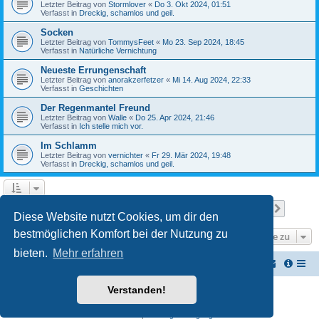
Letzter Beitrag von
Stormlover
«
Do 3. Okt 2024, 01:51
Verfasst in
Dreckig, schamlos und geil.
Socken
Letzter Beitrag von
TommysFeet
«
Mo 23. Sep 2024, 18:45
Verfasst in
Natürliche Vernichtung
Neueste Errungenschaft
Letzter Beitrag von
anorakzerfetzer
«
Mi 14. Aug 2024, 22:33
Verfasst in
Geschichten
Der Regenmantel Freund
Letzter Beitrag von
Walle
«
Do 25. Apr 2024, 21:46
Verfasst in
Ich stelle mich vor.
Im Schlamm
Letzter Beitrag von
vernichter
«
Fr 29. Mär 2024, 19:48
Verfasst in
Dreckig, schamlos und geil.
Seite
1
von
22
1
2
3
4
5
22
Nächst
Die Suche ergab 537 Treffer
…
Diese Website nutzt Cookies, um dir den
bestmöglichen Komfort bei der Nutzung zu
Gehe zu
bieten.
Mehr erfahren
Vernichterforum
Die Müllpresse sei mit Dir...
Verstanden!
Powered by
phpBB
® Forum Software © phpBB Limited
Deutsche Übersetzung durch
phpBB.de
Datenschutz
|
Nutzungsbedingungen