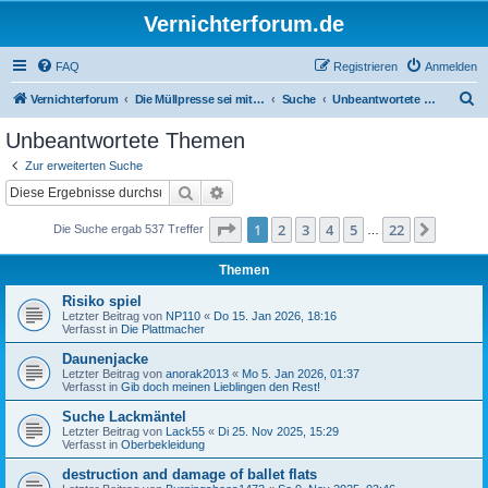
Vernichterforum.de
FAQ
Registrieren
Anmelden
S
Vernichterforum
Die Müllpresse sei mit Dir...
Suche
Unbeantwortete Themen
u
Unbeantwortete Themen
c
Zur erweiterten Suche
h
Suche
Erweiterte Suche
e
Seite
1
von
22
1
2
3
4
5
22
Nächst
Die Suche ergab 537 Treffer
…
Themen
Risiko spiel
Letzter Beitrag von
NP110
«
Do 15. Jan 2026, 18:16
Verfasst in
Die Plattmacher
Daunenjacke
Letzter Beitrag von
anorak2013
«
Mo 5. Jan 2026, 01:37
Verfasst in
Gib doch meinen Lieblingen den Rest!
Suche Lackmäntel
Letzter Beitrag von
Lack55
«
Di 25. Nov 2025, 15:29
Verfasst in
Oberbekleidung
destruction and damage of ballet flats