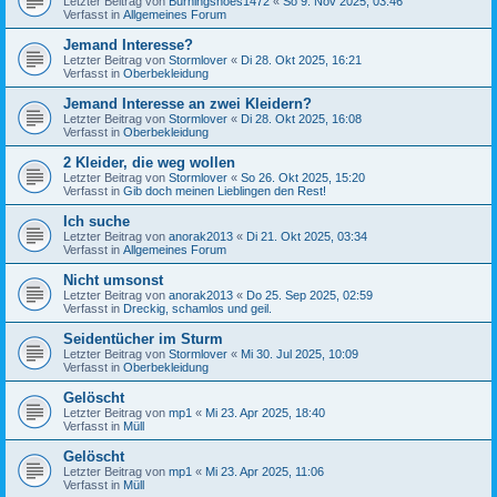
Letzter Beitrag von
Burningshoes1472
«
So 9. Nov 2025, 03:46
Verfasst in
Allgemeines Forum
Jemand Interesse?
Letzter Beitrag von
Stormlover
«
Di 28. Okt 2025, 16:21
Verfasst in
Oberbekleidung
Jemand Interesse an zwei Kleidern?
Letzter Beitrag von
Stormlover
«
Di 28. Okt 2025, 16:08
Verfasst in
Oberbekleidung
2 Kleider, die weg wollen
Letzter Beitrag von
Stormlover
«
So 26. Okt 2025, 15:20
Verfasst in
Gib doch meinen Lieblingen den Rest!
Ich suche
Letzter Beitrag von
anorak2013
«
Di 21. Okt 2025, 03:34
Verfasst in
Allgemeines Forum
Nicht umsonst
Letzter Beitrag von
anorak2013
«
Do 25. Sep 2025, 02:59
Verfasst in
Dreckig, schamlos und geil.
Seidentücher im Sturm
Letzter Beitrag von
Stormlover
«
Mi 30. Jul 2025, 10:09
Verfasst in
Oberbekleidung
Gelöscht
Letzter Beitrag von
mp1
«
Mi 23. Apr 2025, 18:40
Verfasst in
Müll
Gelöscht
Letzter Beitrag von
mp1
«
Mi 23. Apr 2025, 11:06
Verfasst in
Müll