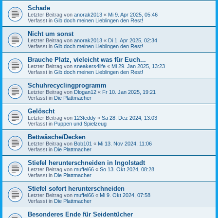
Schade
Letzter Beitrag von
anorak2013
«
Mi 9. Apr 2025, 05:46
Verfasst in
Gib doch meinen Lieblingen den Rest!
Nicht um sonst
Letzter Beitrag von
anorak2013
«
Di 1. Apr 2025, 02:34
Verfasst in
Gib doch meinen Lieblingen den Rest!
Brauche Platz, vieleicht was für Euch...
Letzter Beitrag von
sneakers4life
«
Mi 29. Jan 2025, 13:23
Verfasst in
Gib doch meinen Lieblingen den Rest!
Schuhrecyclingprogramm
Letzter Beitrag von
Dlogan12
«
Fr 10. Jan 2025, 19:21
Verfasst in
Die Plattmacher
Gelöscht
Letzter Beitrag von
123teddy
«
Sa 28. Dez 2024, 13:03
Verfasst in
Puppen und Spielzeug
Bettwäsche/Decken
Letzter Beitrag von
Bob101
«
Mi 13. Nov 2024, 11:06
Verfasst in
Die Plattmacher
Stiefel herunterschneiden in Ingolstadt
Letzter Beitrag von
muffel66
«
So 13. Okt 2024, 08:28
Verfasst in
Die Plattmacher
Stiefel sofort herunterschneiden
Letzter Beitrag von
muffel66
«
Mi 9. Okt 2024, 07:58
Verfasst in
Die Plattmacher
Besonderes Ende für Seidentücher