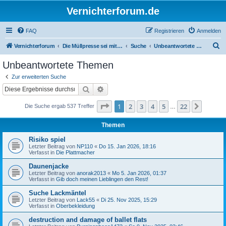
Vernichterforum.de
FAQ
Registrieren
Anmelden
S
Vernichterforum
Die Müllpresse sei mit Dir...
Suche
Unbeantwortete Themen
u
Unbeantwortete Themen
c
Zur erweiterten Suche
h
Suche
Erweiterte Suche
e
Seite
1
von
22
1
2
3
4
5
22
Nächst
Die Suche ergab 537 Treffer
…
Themen
Risiko spiel
Letzter Beitrag von
NP110
«
Do 15. Jan 2026, 18:16
Verfasst in
Die Plattmacher
Daunenjacke
Letzter Beitrag von
anorak2013
«
Mo 5. Jan 2026, 01:37
Verfasst in
Gib doch meinen Lieblingen den Rest!
Suche Lackmäntel
Letzter Beitrag von
Lack55
«
Di 25. Nov 2025, 15:29
Verfasst in
Oberbekleidung
destruction and damage of ballet flats