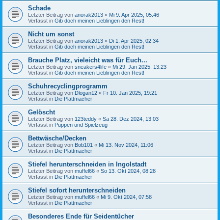
Schade
Letzter Beitrag von
anorak2013
«
Mi 9. Apr 2025, 05:46
Verfasst in
Gib doch meinen Lieblingen den Rest!
Nicht um sonst
Letzter Beitrag von
anorak2013
«
Di 1. Apr 2025, 02:34
Verfasst in
Gib doch meinen Lieblingen den Rest!
Brauche Platz, vieleicht was für Euch...
Letzter Beitrag von
sneakers4life
«
Mi 29. Jan 2025, 13:23
Verfasst in
Gib doch meinen Lieblingen den Rest!
Schuhrecyclingprogramm
Letzter Beitrag von
Dlogan12
«
Fr 10. Jan 2025, 19:21
Verfasst in
Die Plattmacher
Gelöscht
Letzter Beitrag von
123teddy
«
Sa 28. Dez 2024, 13:03
Verfasst in
Puppen und Spielzeug
Bettwäsche/Decken
Letzter Beitrag von
Bob101
«
Mi 13. Nov 2024, 11:06
Verfasst in
Die Plattmacher
Stiefel herunterschneiden in Ingolstadt
Letzter Beitrag von
muffel66
«
So 13. Okt 2024, 08:28
Verfasst in
Die Plattmacher
Stiefel sofort herunterschneiden
Letzter Beitrag von
muffel66
«
Mi 9. Okt 2024, 07:58
Verfasst in
Die Plattmacher
Besonderes Ende für Seidentücher