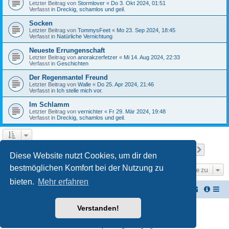
Letzter Beitrag von
Stormlover
«
Do 3. Okt 2024, 01:51
Verfasst in
Dreckig, schamlos und geil.
Socken
Letzter Beitrag von
TommysFeet
«
Mo 23. Sep 2024, 18:45
Verfasst in
Natürliche Vernichtung
Neueste Errungenschaft
Letzter Beitrag von
anorakzerfetzer
«
Mi 14. Aug 2024, 22:33
Verfasst in
Geschichten
Der Regenmantel Freund
Letzter Beitrag von
Walle
«
Do 25. Apr 2024, 21:46
Verfasst in
Ich stelle mich vor.
Im Schlamm
Letzter Beitrag von
vernichter
«
Fr 29. Mär 2024, 19:48
Verfasst in
Dreckig, schamlos und geil.
Seite
1
von
22
1
2
3
4
5
22
Nächst
Die Suche ergab 537 Treffer
…
Diese Website nutzt Cookies, um dir den
bestmöglichen Komfort bei der Nutzung zu
Gehe zu
bieten.
Mehr erfahren
Vernichterforum
Die Müllpresse sei mit Dir...
Verstanden!
Powered by
phpBB
® Forum Software © phpBB Limited
Deutsche Übersetzung durch
phpBB.de
Datenschutz
|
Nutzungsbedingungen