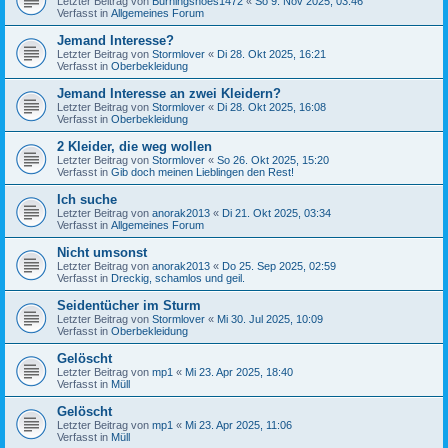
Letzter Beitrag von
Burningshoes1472
«
So 9. Nov 2025, 03:46
Verfasst in
Allgemeines Forum
Jemand Interesse?
Letzter Beitrag von
Stormlover
«
Di 28. Okt 2025, 16:21
Verfasst in
Oberbekleidung
Jemand Interesse an zwei Kleidern?
Letzter Beitrag von
Stormlover
«
Di 28. Okt 2025, 16:08
Verfasst in
Oberbekleidung
2 Kleider, die weg wollen
Letzter Beitrag von
Stormlover
«
So 26. Okt 2025, 15:20
Verfasst in
Gib doch meinen Lieblingen den Rest!
Ich suche
Letzter Beitrag von
anorak2013
«
Di 21. Okt 2025, 03:34
Verfasst in
Allgemeines Forum
Nicht umsonst
Letzter Beitrag von
anorak2013
«
Do 25. Sep 2025, 02:59
Verfasst in
Dreckig, schamlos und geil.
Seidentücher im Sturm
Letzter Beitrag von
Stormlover
«
Mi 30. Jul 2025, 10:09
Verfasst in
Oberbekleidung
Gelöscht
Letzter Beitrag von
mp1
«
Mi 23. Apr 2025, 18:40
Verfasst in
Müll
Gelöscht
Letzter Beitrag von
mp1
«
Mi 23. Apr 2025, 11:06
Verfasst in
Müll