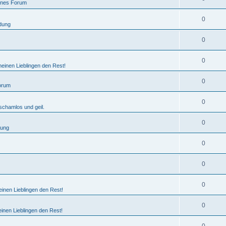
ines Forum
0
dung
0
0
einen Lieblingen den Rest!
0
orum
0
schamlos und geil.
0
dung
0
0
0
inen Lieblingen den Rest!
0
inen Lieblingen den Rest!