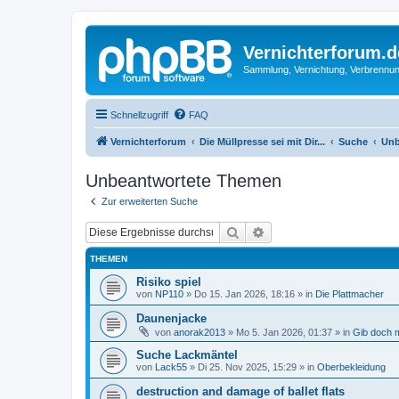
Vernichterforum.d
Sammlung, Vernichtung, Verbrennun
Schnellzugriff
FAQ
Vernichterforum
Die Müllpresse sei mit Dir...
Suche
Unb
Unbeantwortete Themen
Zur erweiterten Suche
Suche
Erweiterte Suche
THEMEN
Risiko spiel
von
NP110
»
Do 15. Jan 2026, 18:16
» in
Die Plattmacher
Daunenjacke
von
anorak2013
»
Mo 5. Jan 2026, 01:37
» in
Gib doch m
Suche Lackmäntel
von
Lack55
»
Di 25. Nov 2025, 15:29
» in
Oberbekleidung
destruction and damage of ballet flats