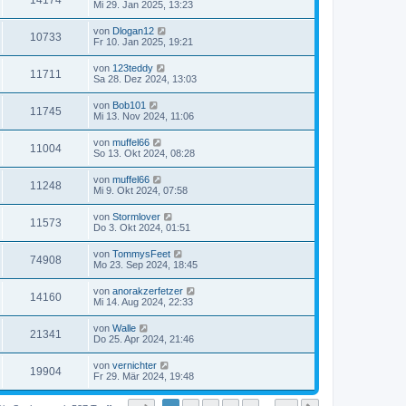
14174
Mi 29. Jan 2025, 13:23
von
Dlogan12
10733
Fr 10. Jan 2025, 19:21
von
123teddy
11711
Sa 28. Dez 2024, 13:03
von
Bob101
11745
Mi 13. Nov 2024, 11:06
von
muffel66
11004
So 13. Okt 2024, 08:28
von
muffel66
11248
Mi 9. Okt 2024, 07:58
von
Stormlover
11573
Do 3. Okt 2024, 01:51
von
TommysFeet
74908
Mo 23. Sep 2024, 18:45
von
anorakzerfetzer
14160
Mi 14. Aug 2024, 22:33
von
Walle
21341
Do 25. Apr 2024, 21:46
von
vernichter
19904
Fr 29. Mär 2024, 19:48