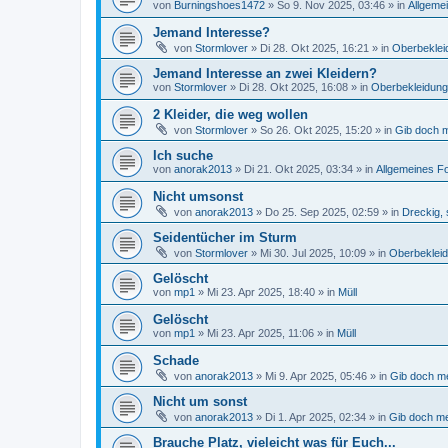
von
Burningshoes1472
»
So 9. Nov 2025, 03:46
» in
Allgeme
Jemand Interesse?
von
Stormlover
»
Di 28. Okt 2025, 16:21
» in
Oberbeklei
Jemand Interesse an zwei Kleidern?
von
Stormlover
»
Di 28. Okt 2025, 16:08
» in
Oberbekleidung
2 Kleider, die weg wollen
von
Stormlover
»
So 26. Okt 2025, 15:20
» in
Gib doch m
Ich suche
von
anorak2013
»
Di 21. Okt 2025, 03:34
» in
Allgemeines F
Nicht umsonst
von
anorak2013
»
Do 25. Sep 2025, 02:59
» in
Dreckig, 
Seidentücher im Sturm
von
Stormlover
»
Mi 30. Jul 2025, 10:09
» in
Oberbeklei
Gelöscht
von
mp1
»
Mi 23. Apr 2025, 18:40
» in
Müll
Gelöscht
von
mp1
»
Mi 23. Apr 2025, 11:06
» in
Müll
Schade
von
anorak2013
»
Mi 9. Apr 2025, 05:46
» in
Gib doch me
Nicht um sonst
von
anorak2013
»
Di 1. Apr 2025, 02:34
» in
Gib doch me
Brauche Platz, vieleicht was für Euch...