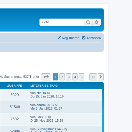
Suche
Erweiterte Suche
Registrieren
Anmelden
Seite
1
von
22
1
2
3
4
5
22
Nächste
Die Suche ergab 537 Treffer
…
ZUGRIFFE
LETZTER BEITRAG
von
NP110
6329
Do 15. Jan 2026, 18:16
von
anorak2013
51548
Mo 5. Jan 2026, 01:37
von
Lack55
7582
Di 25. Nov 2025, 15:29
von
Burningshoes1472
52886