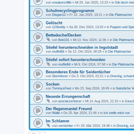
von
sneakers4life
»
Mi 29. Jan 2025, 13:23
» in
Gib doch mei
Schuhrecyclingprogramm
von
Dlogan12
»
Fr 10. Jan 2025, 19:21
» in
Die Plattmacher
Gelöscht
von
123teddy
»
Sa 28. Dez 2024, 13:03
» in
Puppen und Spi
Bettwäsche/Decken
von
Bob101
»
Mi 13. Nov 2024, 11:06
» in
Die Plattmach
Stiefel herunterschneiden in Ingolstadt
von
muffel66
»
So 13. Okt 2024, 08:28
» in
Die Plattmacher
Stiefel sofort herunterschneiden
von
muffel66
»
Mi 9. Okt 2024, 07:58
» in
Die Plattmache
Besonderes Ende für Seidentücher
von
Stormlover
»
Do 3. Okt 2024, 01:51
» in
Dreckig, schaml
Socken
von
TommysFeet
»
Mo 23. Sep 2024, 18:45
» in
Natürliche V
Neueste Errungenschaft
von
anorakzerfetzer
»
Mi 14. Aug 2024, 22:33
» in
Gesch
Der Regenmantel Freund
von
Walle
»
Do 25. Apr 2024, 21:46
» in
Ich stelle mich vor.
Im Schlamm
von
vernichter
»
Fr 29. Mär 2024, 19:48
» in
Dreckig, sc