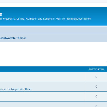
e
g, Wetlook, Crushing, Klamotten und Schuhe im Müll, Vernichtungsgeschichten
eantwortete Themen
ANTWORTEN
0
0
einen Lieblingen den Rest!
0
0