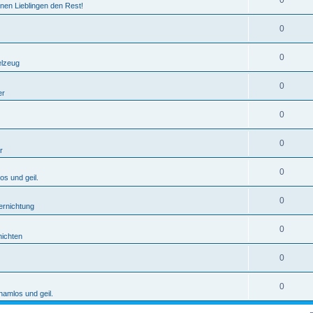
0
nen Lieblingen den Rest!
0
0
elzeug
0
er
0
0
r
0
os und geil.
0
ernichtung
0
ichten
0
0
hamlos und geil.