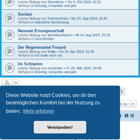
Letzter Beitrag von
Stormlover
«
Do 3. Okt 2024, 01:51
Verfasst in
Dreckig, schamlos und geil.
Socken
Letzter Beitrag von
TommysFeet
«
Mo 23. Sep 2024, 18:45
Verfasst in
Natürliche Vernichtung
Neueste Errungenschaft
Letzter Beitrag von
anorakzerfetzer
«
Mi 14. Aug 2024, 22:33
Verfasst in
Geschichten
Der Regenmantel Freund
Letzter Beitrag von
Walle
«
Do 25. Apr 2024, 21:46
Verfasst in
Ich stelle mich vor.
Im Schlamm
Letzter Beitrag von
vernichter
«
Fr 29. Mär 2024, 19:48
Verfasst in
Dreckig, schamlos und geil.
Seite
1
von
22
1
2
3
4
5
22
Nächst
Die Suche ergab 537 Treffer
…
Diese Website nutzt Cookies, um dir den
bestmöglichen Komfort bei der Nutzung zu
Gehe zu
bieten.
Mehr erfahren
Vernichterforum
Die Müllpresse sei mit Dir...
Verstanden!
Powered by
phpBB
® Forum Software © phpBB Limited
Deutsche Übersetzung durch
phpBB.de
Datenschutz
|
Nutzungsbedingungen