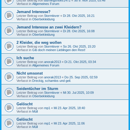
Letzter Beitrag von
Burningshoes1472
«
So 9. Nov 2025, 03:46
Verfasst in
Allgemeines Forum
Jemand Interesse?
Letzter Beitrag von
Stormlover
«
Di 28. Okt 2025, 16:21
Verfasst in
Oberbekleidung
Jemand Interesse an zwei Kleidern?
Letzter Beitrag von
Stormlover
«
Di 28. Okt 2025, 16:08
Verfasst in
Oberbekleidung
2 Kleider, die weg wollen
Letzter Beitrag von
Stormlover
«
So 26. Okt 2025, 15:20
Verfasst in
Gib doch meinen Lieblingen den Rest!
Ich suche
Letzter Beitrag von
anorak2013
«
Di 21. Okt 2025, 03:34
Verfasst in
Allgemeines Forum
Nicht umsonst
Letzter Beitrag von
anorak2013
«
Do 25. Sep 2025, 02:59
Verfasst in
Dreckig, schamlos und geil.
Seidentücher im Sturm
Letzter Beitrag von
Stormlover
«
Mi 30. Jul 2025, 10:09
Verfasst in
Oberbekleidung
Gelöscht
Letzter Beitrag von
mp1
«
Mi 23. Apr 2025, 18:40
Verfasst in
Müll
Gelöscht
Letzter Beitrag von
mp1
«
Mi 23. Apr 2025, 11:06
Verfasst in
Müll