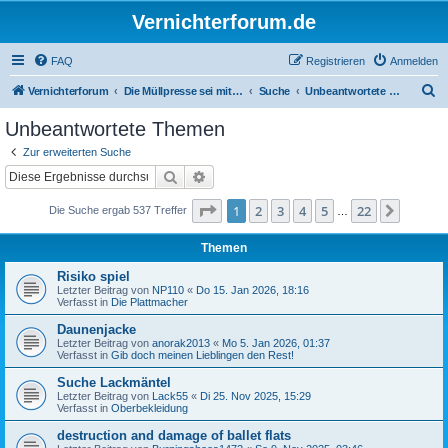
Vernichterforum.de
FAQ
Registrieren
Anmelden
S
Vernichterforum
Die Müllpresse sei mit Dir...
Suche
Unbeantwortete Themen
u
Unbeantwortete Themen
c
Zur erweiterten Suche
h
Suche
Erweiterte Suche
e
Seite
1
von
22
1
2
3
4
5
22
Nächst
Die Suche ergab 537 Treffer
…
Themen
Risiko spiel
Letzter Beitrag von
NP110
«
Do 15. Jan 2026, 18:16
Verfasst in
Die Plattmacher
Daunenjacke
Letzter Beitrag von
anorak2013
«
Mo 5. Jan 2026, 01:37
Verfasst in
Gib doch meinen Lieblingen den Rest!
Suche Lackmäntel
Letzter Beitrag von
Lack55
«
Di 25. Nov 2025, 15:29
Verfasst in
Oberbekleidung
destruction and damage of ballet flats