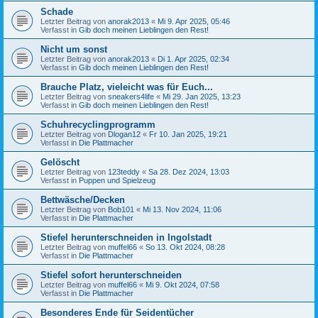
Schade
Letzter Beitrag von
anorak2013
«
Mi 9. Apr 2025, 05:46
Verfasst in
Gib doch meinen Lieblingen den Rest!
Nicht um sonst
Letzter Beitrag von
anorak2013
«
Di 1. Apr 2025, 02:34
Verfasst in
Gib doch meinen Lieblingen den Rest!
Brauche Platz, vieleicht was für Euch...
Letzter Beitrag von
sneakers4life
«
Mi 29. Jan 2025, 13:23
Verfasst in
Gib doch meinen Lieblingen den Rest!
Schuhrecyclingprogramm
Letzter Beitrag von
Dlogan12
«
Fr 10. Jan 2025, 19:21
Verfasst in
Die Plattmacher
Gelöscht
Letzter Beitrag von
123teddy
«
Sa 28. Dez 2024, 13:03
Verfasst in
Puppen und Spielzeug
Bettwäsche/Decken
Letzter Beitrag von
Bob101
«
Mi 13. Nov 2024, 11:06
Verfasst in
Die Plattmacher
Stiefel herunterschneiden in Ingolstadt
Letzter Beitrag von
muffel66
«
So 13. Okt 2024, 08:28
Verfasst in
Die Plattmacher
Stiefel sofort herunterschneiden
Letzter Beitrag von
muffel66
«
Mi 9. Okt 2024, 07:58
Verfasst in
Die Plattmacher
Besonderes Ende für Seidentücher