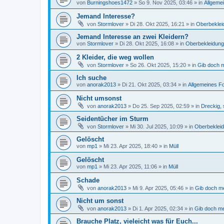
von
Burningshoes1472
»
So 9. Nov 2025, 03:46
» in
Allgeme
Jemand Interesse?
von
Stormlover
»
Di 28. Okt 2025, 16:21
» in
Oberbeklei
Jemand Interesse an zwei Kleidern?
von
Stormlover
»
Di 28. Okt 2025, 16:08
» in
Oberbekleidung
2 Kleider, die weg wollen
von
Stormlover
»
So 26. Okt 2025, 15:20
» in
Gib doch m
Ich suche
von
anorak2013
»
Di 21. Okt 2025, 03:34
» in
Allgemeines F
Nicht umsonst
von
anorak2013
»
Do 25. Sep 2025, 02:59
» in
Dreckig, 
Seidentücher im Sturm
von
Stormlover
»
Mi 30. Jul 2025, 10:09
» in
Oberbeklei
Gelöscht
von
mp1
»
Mi 23. Apr 2025, 18:40
» in
Müll
Gelöscht
von
mp1
»
Mi 23. Apr 2025, 11:06
» in
Müll
Schade
von
anorak2013
»
Mi 9. Apr 2025, 05:46
» in
Gib doch me
Nicht um sonst
von
anorak2013
»
Di 1. Apr 2025, 02:34
» in
Gib doch me
Brauche Platz, vieleicht was für Euch...