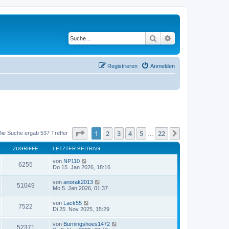
Suche
Erweiterte Suche
Registrieren
Anmelden
Seite
1
von
22
1
2
3
4
5
22
Nächste
Die Suche ergab 537 Treffer
…
ZUGRIFFE
LETZTER BEITRAG
von
NP110
6255
Do 15. Jan 2026, 18:16
von
anorak2013
51049
Mo 5. Jan 2026, 01:37
von
Lack55
7522
Di 25. Nov 2025, 15:29
von
Burningshoes1472
52371