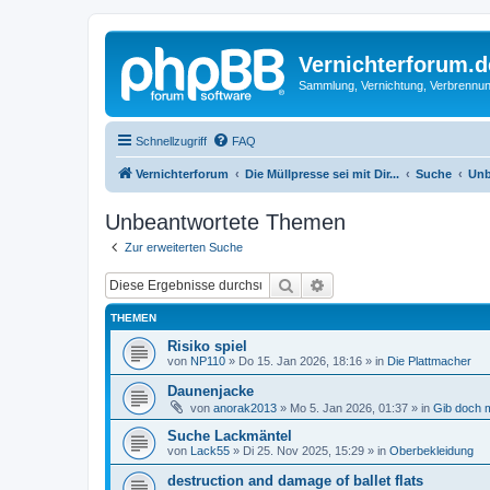
Vernichterforum.d
Sammlung, Vernichtung, Verbrennun
Schnellzugriff
FAQ
Vernichterforum
Die Müllpresse sei mit Dir...
Suche
Unb
Unbeantwortete Themen
Zur erweiterten Suche
Suche
Erweiterte Suche
THEMEN
Risiko spiel
von
NP110
»
Do 15. Jan 2026, 18:16
» in
Die Plattmacher
Daunenjacke
von
anorak2013
»
Mo 5. Jan 2026, 01:37
» in
Gib doch m
Suche Lackmäntel
von
Lack55
»
Di 25. Nov 2025, 15:29
» in
Oberbekleidung
destruction and damage of ballet flats