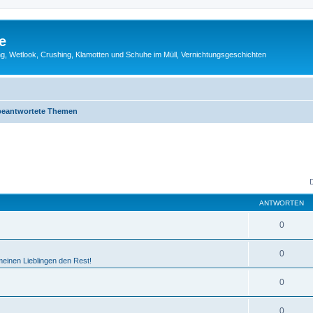
e
g, Wetlook, Crushing, Klamotten und Schuhe im Müll, Vernichtungsgeschichten
eantwortete Themen
ANTWORTEN
0
0
einen Lieblingen den Rest!
0
0