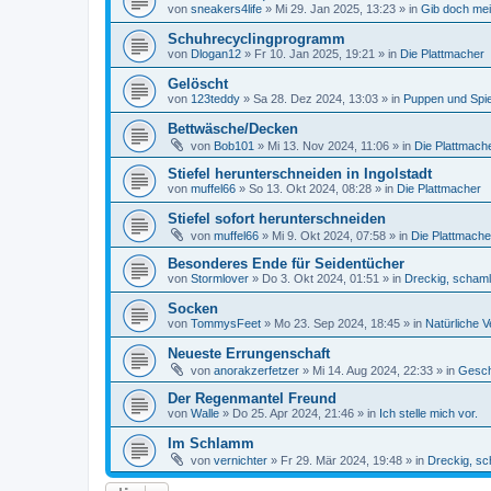
von
sneakers4life
»
Mi 29. Jan 2025, 13:23
» in
Gib doch mei
Schuhrecyclingprogramm
von
Dlogan12
»
Fr 10. Jan 2025, 19:21
» in
Die Plattmacher
Gelöscht
von
123teddy
»
Sa 28. Dez 2024, 13:03
» in
Puppen und Spi
Bettwäsche/Decken
von
Bob101
»
Mi 13. Nov 2024, 11:06
» in
Die Plattmach
Stiefel herunterschneiden in Ingolstadt
von
muffel66
»
So 13. Okt 2024, 08:28
» in
Die Plattmacher
Stiefel sofort herunterschneiden
von
muffel66
»
Mi 9. Okt 2024, 07:58
» in
Die Plattmache
Besonderes Ende für Seidentücher
von
Stormlover
»
Do 3. Okt 2024, 01:51
» in
Dreckig, schaml
Socken
von
TommysFeet
»
Mo 23. Sep 2024, 18:45
» in
Natürliche V
Neueste Errungenschaft
von
anorakzerfetzer
»
Mi 14. Aug 2024, 22:33
» in
Gesch
Der Regenmantel Freund
von
Walle
»
Do 25. Apr 2024, 21:46
» in
Ich stelle mich vor.
Im Schlamm
von
vernichter
»
Fr 29. Mär 2024, 19:48
» in
Dreckig, sc