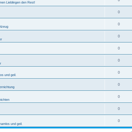
0
nen Lieblingen den Rest!
0
0
elzeug
0
er
0
0
r
0
os und geil.
0
ernichtung
0
ichten
0
0
hamlos und geil.