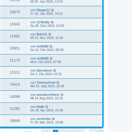
14112
Mi 29. Jan 2025, 13:23
von
Dlogan12
10675
Fr 10. Jan 2025, 19:21
von
123teddy
11642
Sa 28. Dez 2024, 13:03
von
Bob101
11682
Mi 13. Nov 2024, 11:06
von
muffel66
10951
So 13. Okt 2024, 08:28
von
muffel66
11175
Mi 9. Okt 2024, 07:58
von
Stormlover
11511
Do 3. Okt 2024, 01:51
von
TommysFeet
74414
Mo 23. Sep 2024, 18:45
von
anorakzerfetzer
14098
Mi 14. Aug 2024, 22:33
von
Walle
21282
Do 25. Apr 2024, 21:46
von
vernichter
19848
Fr 29. Mär 2024, 19:48