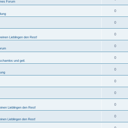
ines Forum
0
dung
0
0
einen Lieblingen den Rest!
0
orum
0
schamlos und geil.
0
dung
0
0
0
inen Lieblingen den Rest!
0
inen Lieblingen den Rest!