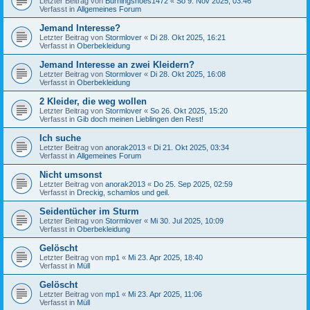
Letzter Beitrag von
Burningshoes1472
«
So 9. Nov 2025, 03:46
Verfasst in
Allgemeines Forum
Jemand Interesse?
Letzter Beitrag von
Stormlover
«
Di 28. Okt 2025, 16:21
Verfasst in
Oberbekleidung
Jemand Interesse an zwei Kleidern?
Letzter Beitrag von
Stormlover
«
Di 28. Okt 2025, 16:08
Verfasst in
Oberbekleidung
2 Kleider, die weg wollen
Letzter Beitrag von
Stormlover
«
So 26. Okt 2025, 15:20
Verfasst in
Gib doch meinen Lieblingen den Rest!
Ich suche
Letzter Beitrag von
anorak2013
«
Di 21. Okt 2025, 03:34
Verfasst in
Allgemeines Forum
Nicht umsonst
Letzter Beitrag von
anorak2013
«
Do 25. Sep 2025, 02:59
Verfasst in
Dreckig, schamlos und geil.
Seidentücher im Sturm
Letzter Beitrag von
Stormlover
«
Mi 30. Jul 2025, 10:09
Verfasst in
Oberbekleidung
Gelöscht
Letzter Beitrag von
mp1
«
Mi 23. Apr 2025, 18:40
Verfasst in
Müll
Gelöscht
Letzter Beitrag von
mp1
«
Mi 23. Apr 2025, 11:06
Verfasst in
Müll