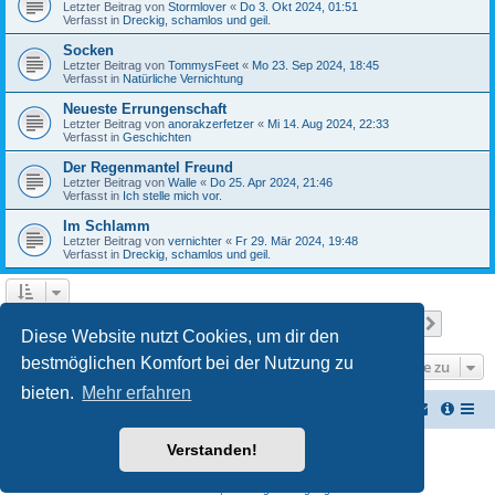
Letzter Beitrag von
Stormlover
«
Do 3. Okt 2024, 01:51
Verfasst in
Dreckig, schamlos und geil.
Socken
Letzter Beitrag von
TommysFeet
«
Mo 23. Sep 2024, 18:45
Verfasst in
Natürliche Vernichtung
Neueste Errungenschaft
Letzter Beitrag von
anorakzerfetzer
«
Mi 14. Aug 2024, 22:33
Verfasst in
Geschichten
Der Regenmantel Freund
Letzter Beitrag von
Walle
«
Do 25. Apr 2024, 21:46
Verfasst in
Ich stelle mich vor.
Im Schlamm
Letzter Beitrag von
vernichter
«
Fr 29. Mär 2024, 19:48
Verfasst in
Dreckig, schamlos und geil.
Seite
1
von
22
1
2
3
4
5
22
Nächst
Die Suche ergab 537 Treffer
…
Diese Website nutzt Cookies, um dir den
bestmöglichen Komfort bei der Nutzung zu
Gehe zu
bieten.
Mehr erfahren
Vernichterforum
Die Müllpresse sei mit Dir...
Verstanden!
Powered by
phpBB
® Forum Software © phpBB Limited
Deutsche Übersetzung durch
phpBB.de
Datenschutz
|
Nutzungsbedingungen