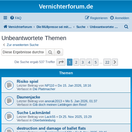
Vernichterforum.de
FAQ
Registrieren
Anmelden
S
Vernichterforum
Die Müllpresse sei mit Dir...
Suche
Unbeantwortete Themen
u
Unbeantwortete Themen
c
Zur erweiterten Suche
h
Suche
Erweiterte Suche
e
Seite
1
von
22
1
2
3
4
5
22
Nächst
Die Suche ergab 537 Treffer
…
Themen
Risiko spiel
Letzter Beitrag von
NP110
«
Do 15. Jan 2026, 18:16
Verfasst in
Die Plattmacher
Daunenjacke
Letzter Beitrag von
anorak2013
«
Mo 5. Jan 2026, 01:37
Verfasst in
Gib doch meinen Lieblingen den Rest!
Suche Lackmäntel
Letzter Beitrag von
Lack55
«
Di 25. Nov 2025, 15:29
Verfasst in
Oberbekleidung
destruction and damage of ballet flats