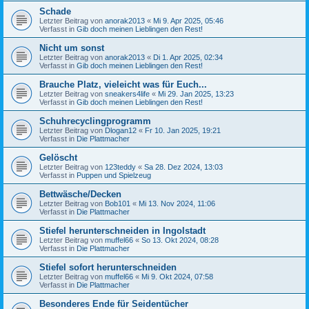
Schade
Letzter Beitrag von
anorak2013
«
Mi 9. Apr 2025, 05:46
Verfasst in
Gib doch meinen Lieblingen den Rest!
Nicht um sonst
Letzter Beitrag von
anorak2013
«
Di 1. Apr 2025, 02:34
Verfasst in
Gib doch meinen Lieblingen den Rest!
Brauche Platz, vieleicht was für Euch...
Letzter Beitrag von
sneakers4life
«
Mi 29. Jan 2025, 13:23
Verfasst in
Gib doch meinen Lieblingen den Rest!
Schuhrecyclingprogramm
Letzter Beitrag von
Dlogan12
«
Fr 10. Jan 2025, 19:21
Verfasst in
Die Plattmacher
Gelöscht
Letzter Beitrag von
123teddy
«
Sa 28. Dez 2024, 13:03
Verfasst in
Puppen und Spielzeug
Bettwäsche/Decken
Letzter Beitrag von
Bob101
«
Mi 13. Nov 2024, 11:06
Verfasst in
Die Plattmacher
Stiefel herunterschneiden in Ingolstadt
Letzter Beitrag von
muffel66
«
So 13. Okt 2024, 08:28
Verfasst in
Die Plattmacher
Stiefel sofort herunterschneiden
Letzter Beitrag von
muffel66
«
Mi 9. Okt 2024, 07:58
Verfasst in
Die Plattmacher
Besonderes Ende für Seidentücher