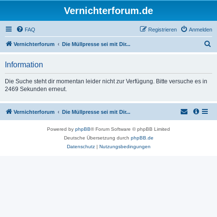
Vernichterforum.de
FAQ
Registrieren
Anmelden
S
Vernichterforum
Die Müllpresse sei mit Dir...
u
Information
c
h
Die Suche steht dir momentan leider nicht zur Verfügung. Bitte versuche es in
2469 Sekunden erneut.
e
Vernichterforum
Die Müllpresse sei mit Dir...
Powered by
phpBB
® Forum Software © phpBB Limited
Deutsche Übersetzung durch
phpBB.de
Datenschutz
|
Nutzungsbedingungen