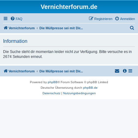
Vernichterforum.de
FAQ
Registrieren
Anmelden
S
Vernichterforum
Die Müllpresse sei mit Dir...
u
Information
c
h
Die Suche steht dir momentan leider nicht zur Verfügung. Bitte versuche es in
2674 Sekunden erneut.
e
Vernichterforum
Die Müllpresse sei mit Dir...
Powered by
phpBB
® Forum Software © phpBB Limited
Deutsche Übersetzung durch
phpBB.de
Datenschutz
|
Nutzungsbedingungen