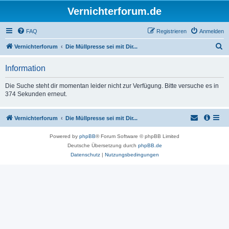
Vernichterforum.de
FAQ
Registrieren
Anmelden
S
Vernichterforum
Die Müllpresse sei mit Dir...
u
Information
c
h
Die Suche steht dir momentan leider nicht zur Verfügung. Bitte versuche es in
374 Sekunden erneut.
e
Vernichterforum
Die Müllpresse sei mit Dir...
Powered by
phpBB
® Forum Software © phpBB Limited
Deutsche Übersetzung durch
phpBB.de
Datenschutz
|
Nutzungsbedingungen