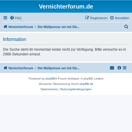
Vernichterforum.de
FAQ
Registrieren
Anmelden
S
Vernichterforum
Die Müllpresse sei mit Dir...
u
Information
c
h
Die Suche steht dir momentan leider nicht zur Verfügung. Bitte versuche es in
2986 Sekunden erneut.
e
Vernichterforum
Die Müllpresse sei mit Dir...
Powered by
phpBB
® Forum Software © phpBB Limited
Deutsche Übersetzung durch
phpBB.de
Datenschutz
|
Nutzungsbedingungen