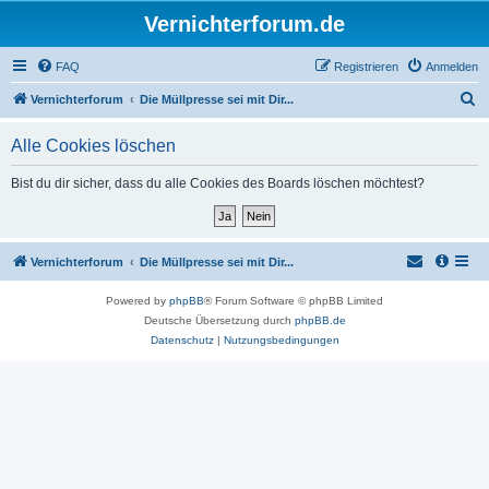
Vernichterforum.de
FAQ
Registrieren
Anmelden
S
Vernichterforum
Die Müllpresse sei mit Dir...
u
Alle Cookies löschen
c
h
Bist du dir sicher, dass du alle Cookies des Boards löschen möchtest?
e
Vernichterforum
Die Müllpresse sei mit Dir...
Powered by
phpBB
® Forum Software © phpBB Limited
Deutsche Übersetzung durch
phpBB.de
Datenschutz
|
Nutzungsbedingungen