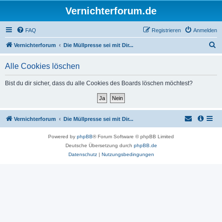
Vernichterforum.de
FAQ
Registrieren
Anmelden
S
Vernichterforum
Die Müllpresse sei mit Dir...
u
Alle Cookies löschen
c
h
Bist du dir sicher, dass du alle Cookies des Boards löschen möchtest?
e
Vernichterforum
Die Müllpresse sei mit Dir...
Powered by
phpBB
® Forum Software © phpBB Limited
Deutsche Übersetzung durch
phpBB.de
Datenschutz
|
Nutzungsbedingungen