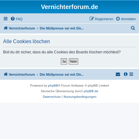
Vernichterforum.de
FAQ
Registrieren
Anmelden
S
Vernichterforum
Die Müllpresse sei mit Dir...
u
Alle Cookies löschen
c
h
Bist du dir sicher, dass du alle Cookies des Boards löschen möchtest?
e
Vernichterforum
Die Müllpresse sei mit Dir...
Powered by
phpBB
® Forum Software © phpBB Limited
Deutsche Übersetzung durch
phpBB.de
Datenschutz
|
Nutzungsbedingungen