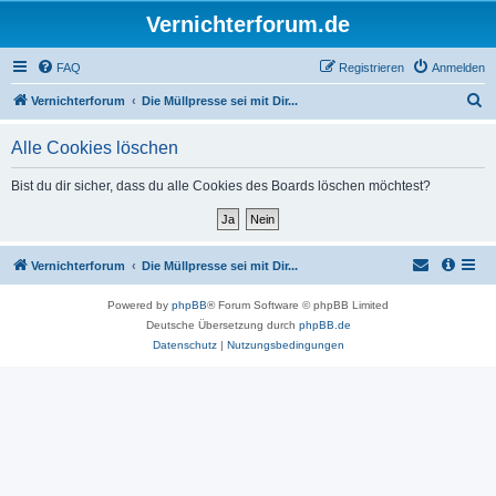
Vernichterforum.de
FAQ
Registrieren
Anmelden
S
Vernichterforum
Die Müllpresse sei mit Dir...
u
Alle Cookies löschen
c
h
Bist du dir sicher, dass du alle Cookies des Boards löschen möchtest?
e
Vernichterforum
Die Müllpresse sei mit Dir...
Powered by
phpBB
® Forum Software © phpBB Limited
Deutsche Übersetzung durch
phpBB.de
Datenschutz
|
Nutzungsbedingungen