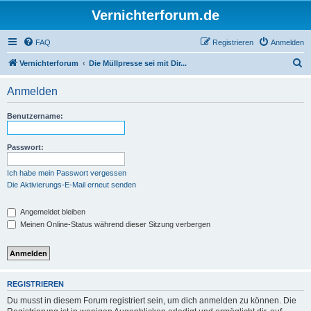
Vernichterforum.de
FAQ
Registrieren
Anmelden
S
Vernichterforum
Die Müllpresse sei mit Dir...
u
Anmelden
c
h
Benutzername:
e
Passwort:
Ich habe mein Passwort vergessen
Die Aktivierungs-E-Mail erneut senden
Angemeldet bleiben
Meinen Online-Status während dieser Sitzung verbergen
REGISTRIEREN
Du musst in diesem Forum registriert sein, um dich anmelden zu können. Die