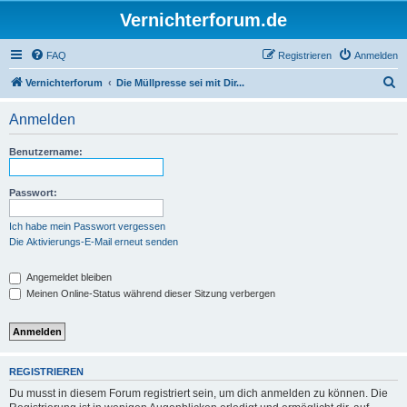
Vernichterforum.de
FAQ
Registrieren
Anmelden
S
Vernichterforum
Die Müllpresse sei mit Dir...
u
Anmelden
c
h
Benutzername:
e
Passwort:
Ich habe mein Passwort vergessen
Die Aktivierungs-E-Mail erneut senden
Angemeldet bleiben
Meinen Online-Status während dieser Sitzung verbergen
REGISTRIEREN
Du musst in diesem Forum registriert sein, um dich anmelden zu können. Die