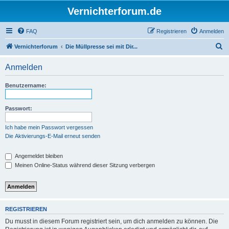
Vernichterforum.de
FAQ
Registrieren
Anmelden
S
Vernichterforum
Die Müllpresse sei mit Dir...
u
Anmelden
c
h
Benutzername:
e
Passwort:
Ich habe mein Passwort vergessen
Die Aktivierungs-E-Mail erneut senden
Angemeldet bleiben
Meinen Online-Status während dieser Sitzung verbergen
REGISTRIEREN
Du musst in diesem Forum registriert sein, um dich anmelden zu können. Die