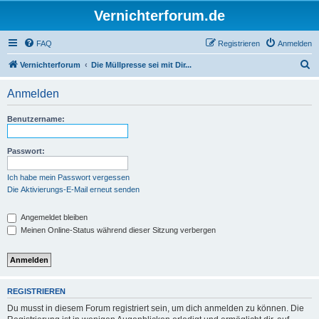
Vernichterforum.de
FAQ
Registrieren
Anmelden
S
Vernichterforum
Die Müllpresse sei mit Dir...
u
Anmelden
c
h
Benutzername:
e
Passwort:
Ich habe mein Passwort vergessen
Die Aktivierungs-E-Mail erneut senden
Angemeldet bleiben
Meinen Online-Status während dieser Sitzung verbergen
REGISTRIEREN
Du musst in diesem Forum registriert sein, um dich anmelden zu können. Die