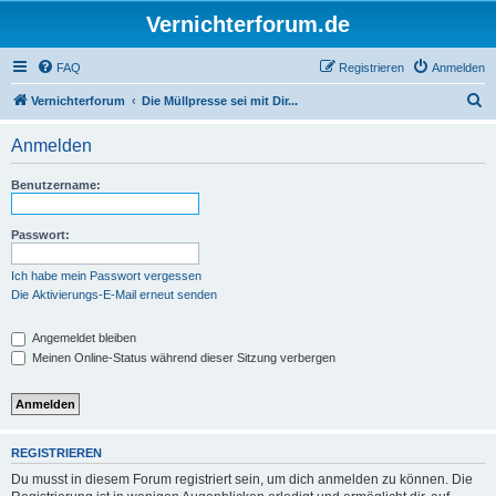
Vernichterforum.de
FAQ
Registrieren
Anmelden
S
Vernichterforum
Die Müllpresse sei mit Dir...
u
Anmelden
c
h
Benutzername:
e
Passwort:
Ich habe mein Passwort vergessen
Die Aktivierungs-E-Mail erneut senden
Angemeldet bleiben
Meinen Online-Status während dieser Sitzung verbergen
REGISTRIEREN
Du musst in diesem Forum registriert sein, um dich anmelden zu können. Die