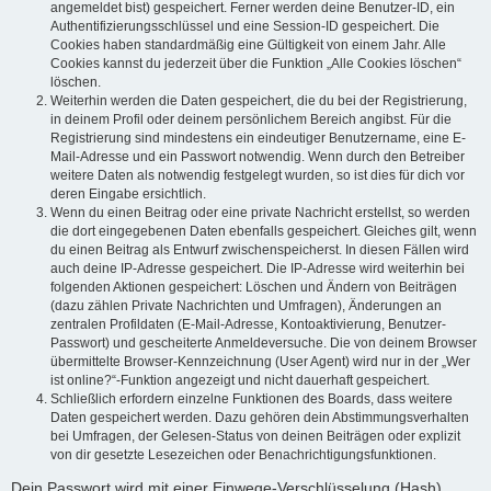
angemeldet bist) gespeichert. Ferner werden deine Benutzer-ID, ein
Authentifizierungsschlüssel und eine Session-ID gespeichert. Die
Cookies haben standardmäßig eine Gültigkeit von einem Jahr. Alle
Cookies kannst du jederzeit über die Funktion „Alle Cookies löschen“
löschen.
Weiterhin werden die Daten gespeichert, die du bei der Registrierung,
in deinem Profil oder deinem persönlichem Bereich angibst. Für die
Registrierung sind mindestens ein eindeutiger Benutzername, eine E-
Mail-Adresse und ein Passwort notwendig. Wenn durch den Betreiber
weitere Daten als notwendig festgelegt wurden, so ist dies für dich vor
deren Eingabe ersichtlich.
Wenn du einen Beitrag oder eine private Nachricht erstellst, so werden
die dort eingegebenen Daten ebenfalls gespeichert. Gleiches gilt, wenn
du einen Beitrag als Entwurf zwischenspeicherst. In diesen Fällen wird
auch deine IP-Adresse gespeichert. Die IP-Adresse wird weiterhin bei
folgenden Aktionen gespeichert: Löschen und Ändern von Beiträgen
(dazu zählen Private Nachrichten und Umfragen), Änderungen an
zentralen Profildaten (E-Mail-Adresse, Kontoaktivierung, Benutzer-
Passwort) und gescheiterte Anmeldeversuche. Die von deinem Browser
übermittelte Browser-Kennzeichnung (User Agent) wird nur in der „Wer
ist online?“-Funktion angezeigt und nicht dauerhaft gespeichert.
Schließlich erfordern einzelne Funktionen des Boards, dass weitere
Daten gespeichert werden. Dazu gehören dein Abstimmungsverhalten
bei Umfragen, der Gelesen-Status von deinen Beiträgen oder explizit
von dir gesetzte Lesezeichen oder Benachrichtigungsfunktionen.
Dein Passwort wird mit einer Einwege-Verschlüsselung (Hash)