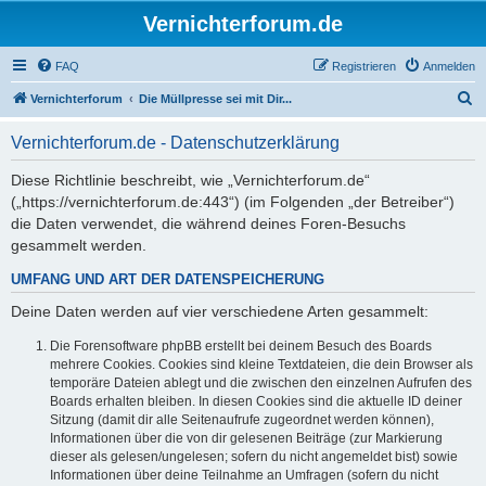
Vernichterforum.de
FAQ
Registrieren
Anmelden
S
Vernichterforum
Die Müllpresse sei mit Dir...
u
Vernichterforum.de - Datenschutzerklärung
c
h
Diese Richtlinie beschreibt, wie „Vernichterforum.de“
(„https://vernichterforum.de:443“) (im Folgenden „der Betreiber“)
e
die Daten verwendet, die während deines Foren-Besuchs
gesammelt werden.
UMFANG UND ART DER DATENSPEICHERUNG
Deine Daten werden auf vier verschiedene Arten gesammelt:
Die Forensoftware phpBB erstellt bei deinem Besuch des Boards
mehrere Cookies. Cookies sind kleine Textdateien, die dein Browser als
temporäre Dateien ablegt und die zwischen den einzelnen Aufrufen des
Boards erhalten bleiben. In diesen Cookies sind die aktuelle ID deiner
Sitzung (damit dir alle Seitenaufrufe zugeordnet werden können),
Informationen über die von dir gelesenen Beiträge (zur Markierung
dieser als gelesen/ungelesen; sofern du nicht angemeldet bist) sowie
Informationen über deine Teilnahme an Umfragen (sofern du nicht