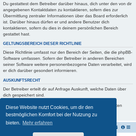
Du gestattest dem Betreiber darüber hinaus, dich unter den von dir
angegebenen Kontaktdaten zu kontaktieren, sofern dies zur
Übermittlung zentraler Informationen über das Board erforderlich
ist. Darüber hinaus dürfen er und andere Benutzer dich
kontaktieren, sofern du dies in deinem persönlichen Bereich
gestattet hast.
GELTUNGSBEREICH DIESER RICHTLINIE
Diese Richtlinie umfasst nur den Bereich der Seiten, die die phpBB-
Software umfassen. Sofern der Betreiber in anderen Bereichen
seiner Software weitere personenbezogene Daten verarbeitet, wird
er dich darüber gesondert informieren.
AUSKUNFTSRECHT
Der Betreiber erteilt dir auf Anfrage Auskunft, welche Daten über
dich gespeichert sind.
Du kannst jederzeit die Löschung bzw. Sperrung deiner Daten
Diese Website nutzt Cookies, um dir den
verlangen. Kontaktiere hierzu bitte den Betreiber.
bestmöglichen Komfort bei der Nutzung zu
bieten.
Mehr erfahren
Vernichterforum
Die Müllpresse sei mit Dir...