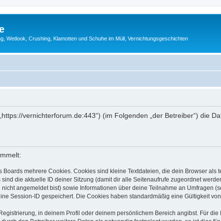
e
g, Wetlook, Crushing, Klamotten und Schuhe im Müll, Vernichtungsgeschichten
 („https://vernichterforum.de:443“) (im Folgenden „der Betreiber“) di
ammelt:
s Boards mehrere Cookies. Cookies sind kleine Textdateien, die dein Browser als
 sind die aktuelle ID deiner Sitzung (damit dir alle Seitenaufrufe zugeordnet werd
u nicht angemeldet bist) sowie Informationen über deine Teilnahme an Umfragen (s
eine Session-ID gespeichert. Die Cookies haben standardmäßig eine Gültigkeit von 
Registrierung, in deinem Profil oder deinem persönlichem Bereich angibst. Für di