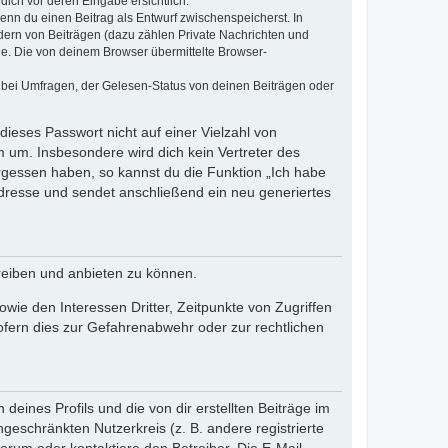
dich vor deren Eingabe ersichtlich.
wenn du einen Beitrag als Entwurf zwischenspeicherst. In
dern von Beiträgen (dazu zählen Private Nachrichten und
e. Die von deinem Browser übermittelte Browser-
 bei Umfragen, der Gelesen-Status von deinen Beiträgen oder
dieses Passwort nicht auf einer Vielzahl von
 um. Insbesondere wird dich kein Vertreter des
ergessen haben, so kannst du die Funktion „Ich habe
resse und sendet anschließend ein neu generiertes
reiben und anbieten zu können.
ie den Interessen Dritter, Zeitpunkte von Zugriffen
fern dies zur Gefahrenabwehr oder zur rechtlichen
eines Profils und die von dir erstellten Beiträge im
ngeschränkten Nutzerkreis (z. B. andere registrierte