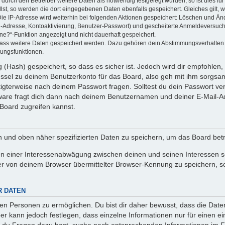
rch den Betreiber weitere Daten als notwendig festgelegt wurden, so ist dies für 
llst, so werden die dort eingegebenen Daten ebenfalls gespeichert. Gleiches gilt, 
Die IP-Adresse wird weiterhin bei folgenden Aktionen gespeichert: Löschen und Än
l-Adresse, Kontoaktivierung, Benutzer-Passwort) und gescheiterte Anmeldeversuch
ine?“-Funktion angezeigt und nicht dauerhaft gespeichert.
 dass weitere Daten gespeichert werden. Dazu gehören dein Abstimmungsverhalten
gungsfunktionen.
(Hash) gespeichert, so dass es sicher ist. Jedoch wird dir empfohlen, 
ssel zu deinem Benutzerkonto für das Board, also geh mit ihm sorgsam
htigterweise nach deinem Passwort fragen. Solltest du dein Passwort v
are fragt dich dann nach deinem Benutzernamen und deiner E-Mail-Ad
Board zugreifen kannst.
en und oben näher spezifizierten Daten zu speichern, um das Board bet
en einer Interessenabwägung zwischen deinen und seinen Interessen sow
r von deinem Browser übermittelter Browser-Kennung zu speichern, so
R DATEN
n Personen zu ermöglichen. Du bist dir daher bewusst, dass die Daten d
ber kann jedoch festlegen, dass einzelne Informationen nur für einen ei