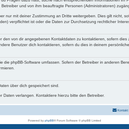
n du Fragen dazu hast, suche nach entsprechenden Informationen im Fo
n Betreiber und von ihm beauftragte Personen (Administratoren) zugäng
r nur mit deiner Zustimmung an Dritte weitergeben. Dies gilt nicht, s
n) verpflichtet ist oder die Daten zur Durchsetzung rechtlicher Interes
er den von dir angegebenen Kontaktdaten zu kontaktieren, sofern dies 
andere Benutzer dich kontaktieren, sofern du dies in deinem persönliche
, die die phpBB-Software umfassen. Sofern der Betreiber in anderen Be
ormieren.
 Daten über dich gespeichert sind.
 Daten verlangen. Kontaktiere hierzu bitte den Betreiber.
Kontakt
Powered by
phpBB
® Forum Software © phpBB Limited
Deutsche Übersetzung durch
phpBB.de