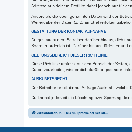
Benutzer, Administratoren etc.) zugänglich sind. Wen
Adresse aus deinem Profil ist dabei jedoch nur für de
Andere als die oben genannten Daten wird der Betreibe
Weitergabe der Daten (z. B. an Strafverfolgungsbehörde
GESTATTUNG DER KONTAKTAUFNAHME
Du gestattest dem Betreiber darüber hinaus, dich unt
Board erforderlich ist. Darüber hinaus dürfen er und 
GELTUNGSBEREICH DIESER RICHTLINIE
Diese Richtlinie umfasst nur den Bereich der Seiten
Daten verarbeitet, wird er dich darüber gesondert inf
AUSKUNFTSRECHT
Der Betreiber erteilt dir auf Anfrage Auskunft, welche
Du kannst jederzeit die Löschung bzw. Sperrung deiner
Vernichterforum
Die Müllpresse sei mit Dir...