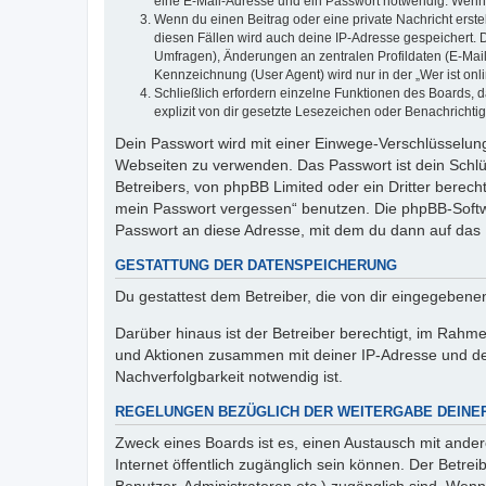
eine E-Mail-Adresse und ein Passwort notwendig. Wenn du
Wenn du einen Beitrag oder eine private Nachricht erste
diesen Fällen wird auch deine IP-Adresse gespeichert. 
Umfragen), Änderungen an zentralen Profildaten (E-Mai
Kennzeichnung (User Agent) wird nur in der „Wer ist onl
Schließlich erfordern einzelne Funktionen des Boards,
explizit von dir gesetzte Lesezeichen oder Benachrichti
Dein Passwort wird mit einer Einwege-Verschlüsselung 
Webseiten zu verwenden. Das Passwort ist dein Schlü
Betreibers, von phpBB Limited oder ein Dritter berec
mein Passwort vergessen“ benutzen. Die phpBB-Softw
Passwort an diese Adresse, mit dem du dann auf das 
GESTATTUNG DER DATENSPEICHERUNG
Du gestattest dem Betreiber, die von dir eingegeben
Darüber hinaus ist der Betreiber berechtigt, im Rahm
und Aktionen zusammen mit deiner IP-Adresse und de
Nachverfolgbarkeit notwendig ist.
REGELUNGEN BEZÜGLICH DER WEITERGABE DEINE
Zweck eines Boards ist es, einen Austausch mit andere
Internet öffentlich zugänglich sein können. Der Betrei