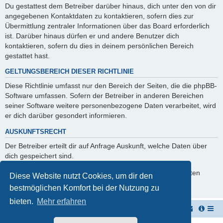
Du gestattest dem Betreiber darüber hinaus, dich unter den von dir
angegebenen Kontaktdaten zu kontaktieren, sofern dies zur
Übermittlung zentraler Informationen über das Board erforderlich
ist. Darüber hinaus dürfen er und andere Benutzer dich
kontaktieren, sofern du dies in deinem persönlichen Bereich
gestattet hast.
GELTUNGSBEREICH DIESER RICHTLINIE
Diese Richtlinie umfasst nur den Bereich der Seiten, die die phpBB-
Software umfassen. Sofern der Betreiber in anderen Bereichen
seiner Software weitere personenbezogene Daten verarbeitet, wird
er dich darüber gesondert informieren.
AUSKUNFTSRECHT
Der Betreiber erteilt dir auf Anfrage Auskunft, welche Daten über
dich gespeichert sind.
Du kannst jederzeit die Löschung bzw. Sperrung deiner Daten
Diese Website nutzt Cookies, um dir den
verlangen. Kontaktiere hierzu bitte den Betreiber.
bestmöglichen Komfort bei der Nutzung zu
bieten.
Mehr erfahren
Vernichterforum
Die Müllpresse sei mit Dir...