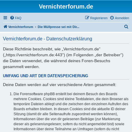
Vernichterforum.de
FAQ
Registrieren
Anmelden
S
Vernichterforum
Die Müllpresse sei mit Dir...
u
Vernichterforum.de - Datenschutzerklärung
c
h
Diese Richtlinie beschreibt, wie „Vernichterforum.de“
(„https://vernichterforum.de:443“) (im Folgenden „der Betreiber“)
e
die Daten verwendet, die während deines Foren-Besuchs
gesammelt werden.
UMFANG UND ART DER DATENSPEICHERUNG
Deine Daten werden auf vier verschiedene Arten gesammelt:
Die Forensoftware phpBB erstellt bei deinem Besuch des Boards
mehrere Cookies. Cookies sind kleine Textdateien, die dein Browser als
temporäre Dateien ablegt und die zwischen den einzelnen Aufrufen des
Boards erhalten bleiben. In diesen Cookies sind die aktuelle ID deiner
Sitzung (damit dir alle Seitenaufrufe zugeordnet werden können),
Informationen über die von dir gelesenen Beiträge (zur Markierung
dieser als gelesen/ungelesen; sofern du nicht angemeldet bist) sowie
Informationen über deine Teilnahme an Umfragen (sofern du nicht