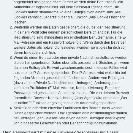
angemeldet bist) gespeichert. Ferner werden deine Benutzer-ID, ein
Authentifizierungsschlüssel und eine Session-ID gespeichert. Die
Cookies haben standardmäßig eine Gültigkeit von einem Jahr. Alle
Cookies kannst du jederzeit über die Funktion „Alle Cookies löschen“
löschen.
Weiterhin werden die Daten gespeichert, die du bei der Registrierung,
in deinem Profil oder deinem persönlichem Bereich angibst. Für die
Registrierung sind mindestens ein eindeutiger Benutzername, eine E-
Mail-Adresse und ein Passwort notwendig. Wenn durch den Betreiber
weitere Daten als notwendig festgelegt wurden, so ist dies für dich vor
deren Eingabe ersichtlich.
Wenn du einen Beitrag oder eine private Nachricht erstellst, so werden
die dort eingegebenen Daten ebenfalls gespeichert. Gleiches gilt, wenn
du einen Beitrag als Entwurf zwischenspeicherst. In diesen Fällen wird
auch deine IP-Adresse gespeichert. Die IP-Adresse wird weiterhin bei
folgenden Aktionen gespeichert: Löschen und Ändern von Beiträgen
(dazu zählen Private Nachrichten und Umfragen), Änderungen an
zentralen Profildaten (E-Mail-Adresse, Kontoaktivierung, Benutzer-
Passwort) und gescheiterte Anmeldeversuche. Die von deinem Browser
übermittelte Browser-Kennzeichnung (User Agent) wird nur in der „Wer
ist online?“-Funktion angezeigt und nicht dauerhaft gespeichert.
Schließlich erfordern einzelne Funktionen des Boards, dass weitere
Daten gespeichert werden. Dazu gehören dein Abstimmungsverhalten
bei Umfragen, der Gelesen-Status von deinen Beiträgen oder explizit
von dir gesetzte Lesezeichen oder Benachrichtigungsfunktionen.
Dein Passwort wird mit einer Einwege-Verschlüsselung (Hash)