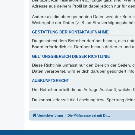
Benutzer, Administratoren etc.) zugänglich sind. Wen
Adresse aus deinem Profil ist dabei jedoch nur für de
Andere als die oben genannten Daten wird der Betreibe
Weitergabe der Daten (z. B. an Strafverfolgungsbehörde
GESTATTUNG DER KONTAKTAUFNAHME
Du gestattest dem Betreiber darüber hinaus, dich unt
Board erforderlich ist. Darüber hinaus dürfen er und 
GELTUNGSBEREICH DIESER RICHTLINIE
Diese Richtlinie umfasst nur den Bereich der Seiten
Daten verarbeitet, wird er dich darüber gesondert inf
AUSKUNFTSRECHT
Der Betreiber erteilt dir auf Anfrage Auskunft, welche
Du kannst jederzeit die Löschung bzw. Sperrung deiner
Vernichterforum
Die Müllpresse sei mit Dir...