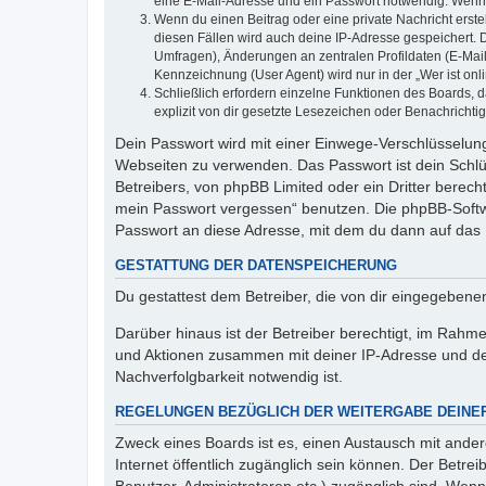
eine E-Mail-Adresse und ein Passwort notwendig. Wenn du
Wenn du einen Beitrag oder eine private Nachricht erste
diesen Fällen wird auch deine IP-Adresse gespeichert. 
Umfragen), Änderungen an zentralen Profildaten (E-Mai
Kennzeichnung (User Agent) wird nur in der „Wer ist onl
Schließlich erfordern einzelne Funktionen des Boards,
explizit von dir gesetzte Lesezeichen oder Benachrichti
Dein Passwort wird mit einer Einwege-Verschlüsselung 
Webseiten zu verwenden. Das Passwort ist dein Schlü
Betreibers, von phpBB Limited oder ein Dritter berec
mein Passwort vergessen“ benutzen. Die phpBB-Softw
Passwort an diese Adresse, mit dem du dann auf das 
GESTATTUNG DER DATENSPEICHERUNG
Du gestattest dem Betreiber, die von dir eingegeben
Darüber hinaus ist der Betreiber berechtigt, im Rahm
und Aktionen zusammen mit deiner IP-Adresse und de
Nachverfolgbarkeit notwendig ist.
REGELUNGEN BEZÜGLICH DER WEITERGABE DEINE
Zweck eines Boards ist es, einen Austausch mit andere
Internet öffentlich zugänglich sein können. Der Betrei