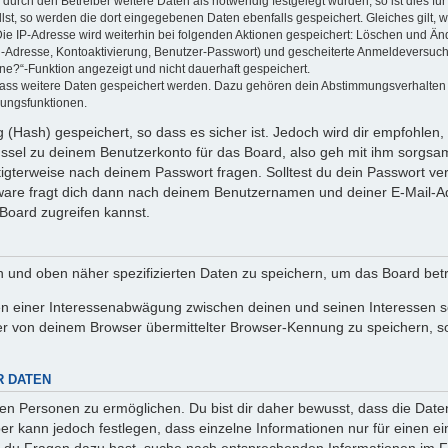
rch den Betreiber weitere Daten als notwendig festgelegt wurden, so ist dies für 
llst, so werden die dort eingegebenen Daten ebenfalls gespeichert. Gleiches gilt, 
Die IP-Adresse wird weiterhin bei folgenden Aktionen gespeichert: Löschen und Än
l-Adresse, Kontoaktivierung, Benutzer-Passwort) und gescheiterte Anmeldeversuch
ine?“-Funktion angezeigt und nicht dauerhaft gespeichert.
 dass weitere Daten gespeichert werden. Dazu gehören dein Abstimmungsverhalten
gungsfunktionen.
(Hash) gespeichert, so dass es sicher ist. Jedoch wird dir empfohlen, 
ssel zu deinem Benutzerkonto für das Board, also geh mit ihm sorgsam
htigterweise nach deinem Passwort fragen. Solltest du dein Passwort v
are fragt dich dann nach deinem Benutzernamen und deiner E-Mail-Ad
Board zugreifen kannst.
en und oben näher spezifizierten Daten zu speichern, um das Board bet
en einer Interessenabwägung zwischen deinen und seinen Interessen sow
r von deinem Browser übermittelter Browser-Kennung zu speichern, so
R DATEN
n Personen zu ermöglichen. Du bist dir daher bewusst, dass die Daten d
ber kann jedoch festlegen, dass einzelne Informationen nur für einen ei