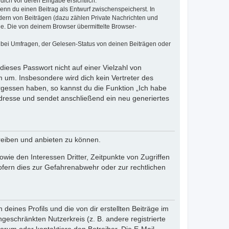
dich vor deren Eingabe ersichtlich.
wenn du einen Beitrag als Entwurf zwischenspeicherst. In
dern von Beiträgen (dazu zählen Private Nachrichten und
e. Die von deinem Browser übermittelte Browser-
 bei Umfragen, der Gelesen-Status von deinen Beiträgen oder
dieses Passwort nicht auf einer Vielzahl von
 um. Insbesondere wird dich kein Vertreter des
ergessen haben, so kannst du die Funktion „Ich habe
resse und sendet anschließend ein neu generiertes
reiben und anbieten zu können.
ie den Interessen Dritter, Zeitpunkte von Zugriffen
fern dies zur Gefahrenabwehr oder zur rechtlichen
eines Profils und die von dir erstellten Beiträge im
ngeschränkten Nutzerkreis (z. B. andere registrierte