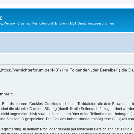
e
g, Wetlook, Crushing, Klamotten und Schuhe im Müll, Vernichtungsgeschichten
 („https://vernichterforum.de:443“) (im Folgenden „der Betreiber“) di
ammelt:
s Boards mehrere Cookies. Cookies sind kleine Textdateien, die dein Browser als
 sind die aktuelle ID deiner Sitzung (damit dir alle Seitenaufrufe zugeordnet werd
u nicht angemeldet bist) sowie Informationen über deine Teilnahme an Umfragen (s
eine Session-ID gespeichert. Die Cookies haben standardmäßig eine Gültigkeit von 
Registrierung, in deinem Profil oder deinem persönlichem Bereich angibst. Für di