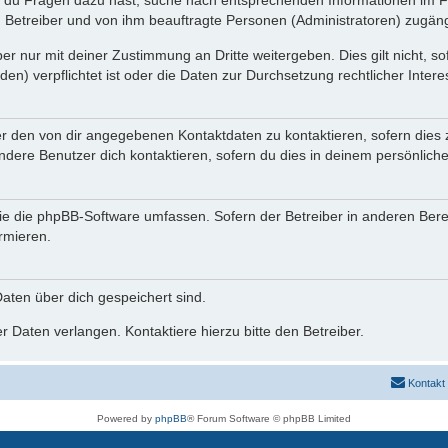
n du Fragen dazu hast, suche nach entsprechenden Informationen im Fo
n Betreiber und von ihm beauftragte Personen (Administratoren) zugäng
r nur mit deiner Zustimmung an Dritte weitergeben. Dies gilt nicht, s
n) verpflichtet ist oder die Daten zur Durchsetzung rechtlicher Interes
er den von dir angegebenen Kontaktdaten zu kontaktieren, sofern dies 
andere Benutzer dich kontaktieren, sofern du dies in deinem persönliche
, die die phpBB-Software umfassen. Sofern der Betreiber in anderen Be
ormieren.
 Daten über dich gespeichert sind.
 Daten verlangen. Kontaktiere hierzu bitte den Betreiber.
Kontakt
Powered by
phpBB
® Forum Software © phpBB Limited
Deutsche Übersetzung durch
phpBB.de