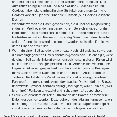
angemeldet bist) gespeichert. Ferner werden deine Benutzer-ID, ein
Authentifizierungsschlüssel und eine Session-ID gespeichert. Die
Cookies haben standardmäßig eine Gültigkeit von einem Jahr. Alle
Cookies kannst du jederzeit über die Funktion „Alle Cookies löschen“
löschen.
Weiterhin werden die Daten gespeichert, die du bei der Registrierung,
in deinem Profil oder deinem persönlichem Bereich angibst. Für die
Registrierung sind mindestens ein eindeutiger Benutzername, eine E-
Mail-Adresse und ein Passwort notwendig. Wenn durch den Betreiber
weitere Daten als notwendig festgelegt wurden, so ist dies für dich vor
deren Eingabe ersichtlich.
Wenn du einen Beitrag oder eine private Nachricht erstellst, so werden
die dort eingegebenen Daten ebenfalls gespeichert. Gleiches gilt, wenn
du einen Beitrag als Entwurf zwischenspeicherst. In diesen Fällen wird
auch deine IP-Adresse gespeichert. Die IP-Adresse wird weiterhin bei
folgenden Aktionen gespeichert: Löschen und Ändern von Beiträgen
(dazu zählen Private Nachrichten und Umfragen), Änderungen an
zentralen Profildaten (E-Mail-Adresse, Kontoaktivierung, Benutzer-
Passwort) und gescheiterte Anmeldeversuche. Die von deinem Browser
übermittelte Browser-Kennzeichnung (User Agent) wird nur in der „Wer
ist online?“-Funktion angezeigt und nicht dauerhaft gespeichert.
Schließlich erfordern einzelne Funktionen des Boards, dass weitere
Daten gespeichert werden. Dazu gehören dein Abstimmungsverhalten
bei Umfragen, der Gelesen-Status von deinen Beiträgen oder explizit
von dir gesetzte Lesezeichen oder Benachrichtigungsfunktionen.
Dein Passwort wird mit einer Einwege-Verschlüsselung (Hash)