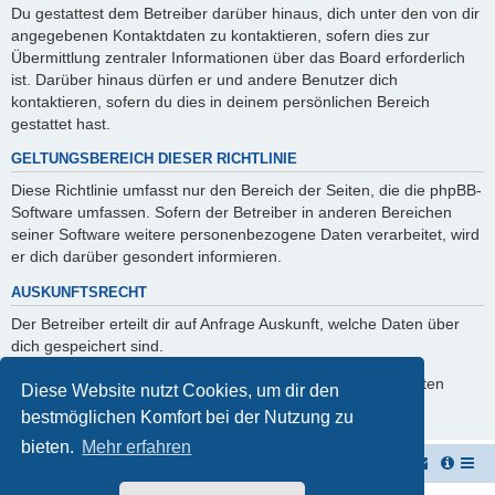
Du gestattest dem Betreiber darüber hinaus, dich unter den von dir
angegebenen Kontaktdaten zu kontaktieren, sofern dies zur
Übermittlung zentraler Informationen über das Board erforderlich
ist. Darüber hinaus dürfen er und andere Benutzer dich
kontaktieren, sofern du dies in deinem persönlichen Bereich
gestattet hast.
GELTUNGSBEREICH DIESER RICHTLINIE
Diese Richtlinie umfasst nur den Bereich der Seiten, die die phpBB-
Software umfassen. Sofern der Betreiber in anderen Bereichen
seiner Software weitere personenbezogene Daten verarbeitet, wird
er dich darüber gesondert informieren.
AUSKUNFTSRECHT
Der Betreiber erteilt dir auf Anfrage Auskunft, welche Daten über
dich gespeichert sind.
Du kannst jederzeit die Löschung bzw. Sperrung deiner Daten
Diese Website nutzt Cookies, um dir den
verlangen. Kontaktiere hierzu bitte den Betreiber.
bestmöglichen Komfort bei der Nutzung zu
bieten.
Mehr erfahren
Vernichterforum
Die Müllpresse sei mit Dir...