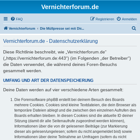
Vernichterforum.de
FAQ
Registrieren
Anmelden
S
Vernichterforum
Die Müllpresse sei mit Dir...
u
Vernichterforum.de - Datenschutzerklärung
c
h
Diese Richtlinie beschreibt, wie „Vernichterforum.de“
(„https://vernichterforum.de:443“) (im Folgenden „der Betreiber“)
e
die Daten verwendet, die während deines Foren-Besuchs
gesammelt werden.
UMFANG UND ART DER DATENSPEICHERUNG
Deine Daten werden auf vier verschiedene Arten gesammelt:
Die Forensoftware phpBB erstellt bei deinem Besuch des Boards
mehrere Cookies. Cookies sind kleine Textdateien, die dein Browser als
temporäre Dateien ablegt und die zwischen den einzelnen Aufrufen des
Boards erhalten bleiben. In diesen Cookies sind die aktuelle ID deiner
Sitzung (damit dir alle Seitenaufrufe zugeordnet werden können),
Informationen über die von dir gelesenen Beiträge (zur Markierung
dieser als gelesen/ungelesen; sofern du nicht angemeldet bist) sowie
Informationen über deine Teilnahme an Umfragen (sofern du nicht