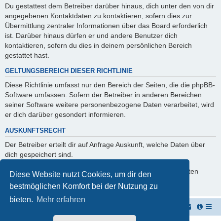
Du gestattest dem Betreiber darüber hinaus, dich unter den von dir
angegebenen Kontaktdaten zu kontaktieren, sofern dies zur
Übermittlung zentraler Informationen über das Board erforderlich
ist. Darüber hinaus dürfen er und andere Benutzer dich
kontaktieren, sofern du dies in deinem persönlichen Bereich
gestattet hast.
GELTUNGSBEREICH DIESER RICHTLINIE
Diese Richtlinie umfasst nur den Bereich der Seiten, die die phpBB-
Software umfassen. Sofern der Betreiber in anderen Bereichen
seiner Software weitere personenbezogene Daten verarbeitet, wird
er dich darüber gesondert informieren.
AUSKUNFTSRECHT
Der Betreiber erteilt dir auf Anfrage Auskunft, welche Daten über
dich gespeichert sind.
Du kannst jederzeit die Löschung bzw. Sperrung deiner Daten
Diese Website nutzt Cookies, um dir den
verlangen. Kontaktiere hierzu bitte den Betreiber.
bestmöglichen Komfort bei der Nutzung zu
bieten.
Mehr erfahren
Vernichterforum
Die Müllpresse sei mit Dir...