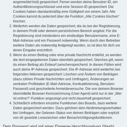
angemeldet bist) gespeichert. Ferner werden deine Benutzer-ID, ein
Authentifizierungsschlüssel und eine Session-ID gespeichert. Die
Cookies haben standardmäßig eine Gültigkeit von einem Jahr. Alle
Cookies kannst du jederzeit über die Funktion „Alle Cookies löschen“
löschen.
Weiterhin werden die Daten gespeichert, die du bei der Registrierung,
in deinem Profil oder deinem persönlichem Bereich angibst. Für die
Registrierung sind mindestens ein eindeutiger Benutzername, eine E-
Mail-Adresse und ein Passwort notwendig. Wenn durch den Betreiber
weitere Daten als notwendig festgelegt wurden, so ist dies für dich vor
deren Eingabe ersichtlich.
Wenn du einen Beitrag oder eine private Nachricht erstellst, so werden
die dort eingegebenen Daten ebenfalls gespeichert. Gleiches gilt, wenn
du einen Beitrag als Entwurf zwischenspeicherst. In diesen Fällen wird
auch deine IP-Adresse gespeichert. Die IP-Adresse wird weiterhin bei
folgenden Aktionen gespeichert: Löschen und Ändern von Beiträgen
(dazu zählen Private Nachrichten und Umfragen), Änderungen an
zentralen Profildaten (E-Mail-Adresse, Kontoaktivierung, Benutzer-
Passwort) und gescheiterte Anmeldeversuche. Die von deinem Browser
übermittelte Browser-Kennzeichnung (User Agent) wird nur in der „Wer
ist online?“-Funktion angezeigt und nicht dauerhaft gespeichert.
Schließlich erfordern einzelne Funktionen des Boards, dass weitere
Daten gespeichert werden. Dazu gehören dein Abstimmungsverhalten
bei Umfragen, der Gelesen-Status von deinen Beiträgen oder explizit
von dir gesetzte Lesezeichen oder Benachrichtigungsfunktionen.
Dein Passwort wird mit einer Einwege-Verschlüsselung (Hash)