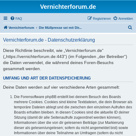
Vernichterforum.de
FAQ
Registrieren
Anmelden
S
Vernichterforum
Die Müllpresse sei mit Dir...
u
Vernichterforum.de - Datenschutzerklärung
c
h
Diese Richtlinie beschreibt, wie „Vernichterforum.de“
(„https://vernichterforum.de:443“) (im Folgenden „der Betreiber“)
e
die Daten verwendet, die während deines Foren-Besuchs
gesammelt werden.
UMFANG UND ART DER DATENSPEICHERUNG
Deine Daten werden auf vier verschiedene Arten gesammelt:
Die Forensoftware phpBB erstellt bei deinem Besuch des Boards
mehrere Cookies. Cookies sind kleine Textdateien, die dein Browser als
temporäre Dateien ablegt und die zwischen den einzelnen Aufrufen des
Boards erhalten bleiben. In diesen Cookies sind die aktuelle ID deiner
Sitzung (damit dir alle Seitenaufrufe zugeordnet werden können),
Informationen über die von dir gelesenen Beiträge (zur Markierung
dieser als gelesen/ungelesen; sofern du nicht angemeldet bist) sowie
Informationen über deine Teilnahme an Umfragen (sofern du nicht