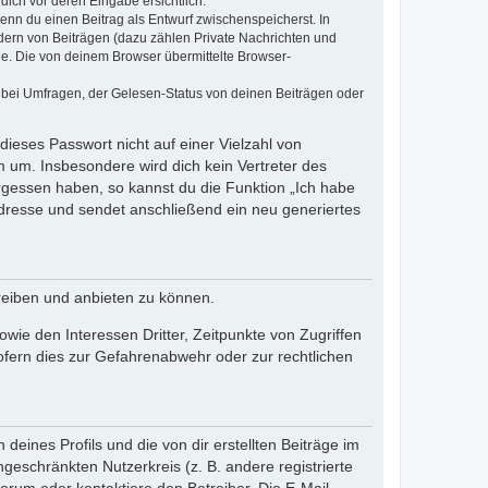
dich vor deren Eingabe ersichtlich.
wenn du einen Beitrag als Entwurf zwischenspeicherst. In
dern von Beiträgen (dazu zählen Private Nachrichten und
e. Die von deinem Browser übermittelte Browser-
 bei Umfragen, der Gelesen-Status von deinen Beiträgen oder
dieses Passwort nicht auf einer Vielzahl von
 um. Insbesondere wird dich kein Vertreter des
ergessen haben, so kannst du die Funktion „Ich habe
resse und sendet anschließend ein neu generiertes
reiben und anbieten zu können.
ie den Interessen Dritter, Zeitpunkte von Zugriffen
fern dies zur Gefahrenabwehr oder zur rechtlichen
eines Profils und die von dir erstellten Beiträge im
ngeschränkten Nutzerkreis (z. B. andere registrierte