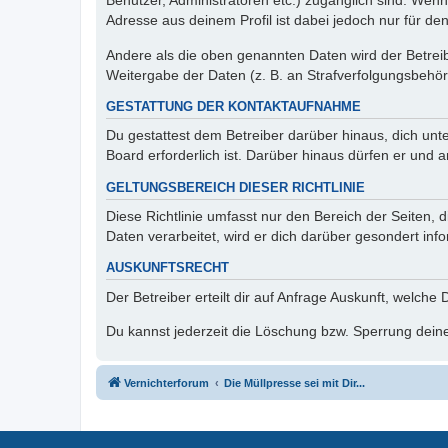
Benutzer, Administratoren etc.) zugänglich sind. Wen
Adresse aus deinem Profil ist dabei jedoch nur für de
Andere als die oben genannten Daten wird der Betreibe
Weitergabe der Daten (z. B. an Strafverfolgungsbehörde
GESTATTUNG DER KONTAKTAUFNAHME
Du gestattest dem Betreiber darüber hinaus, dich unt
Board erforderlich ist. Darüber hinaus dürfen er und 
GELTUNGSBEREICH DIESER RICHTLINIE
Diese Richtlinie umfasst nur den Bereich der Seiten
Daten verarbeitet, wird er dich darüber gesondert inf
AUSKUNFTSRECHT
Der Betreiber erteilt dir auf Anfrage Auskunft, welche
Du kannst jederzeit die Löschung bzw. Sperrung deiner
Vernichterforum
Die Müllpresse sei mit Dir...