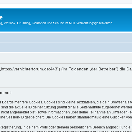
e
g, Wetlook, Crushing, Klamotten und Schuhe im Müll, Vernichtungsgeschichten
 („https://vernichterforum.de:443“) (im Folgenden „der Betreiber“) di
ammelt:
s Boards mehrere Cookies. Cookies sind kleine Textdateien, die dein Browser als
 sind die aktuelle ID deiner Sitzung (damit dir alle Seitenaufrufe zugeordnet werd
u nicht angemeldet bist) sowie Informationen über deine Teilnahme an Umfragen (s
eine Session-ID gespeichert. Die Cookies haben standardmäßig eine Gültigkeit von 
Registrierung, in deinem Profil oder deinem persönlichem Bereich angibst. Für di