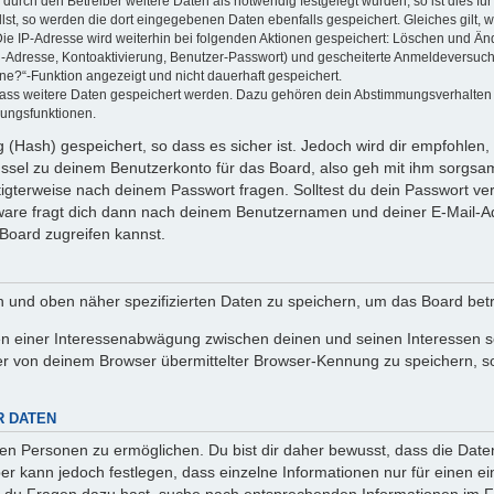
rch den Betreiber weitere Daten als notwendig festgelegt wurden, so ist dies für 
llst, so werden die dort eingegebenen Daten ebenfalls gespeichert. Gleiches gilt, 
Die IP-Adresse wird weiterhin bei folgenden Aktionen gespeichert: Löschen und Än
l-Adresse, Kontoaktivierung, Benutzer-Passwort) und gescheiterte Anmeldeversuch
ine?“-Funktion angezeigt und nicht dauerhaft gespeichert.
 dass weitere Daten gespeichert werden. Dazu gehören dein Abstimmungsverhalten
gungsfunktionen.
(Hash) gespeichert, so dass es sicher ist. Jedoch wird dir empfohlen, 
ssel zu deinem Benutzerkonto für das Board, also geh mit ihm sorgsam
htigterweise nach deinem Passwort fragen. Solltest du dein Passwort v
are fragt dich dann nach deinem Benutzernamen und deiner E-Mail-Ad
Board zugreifen kannst.
en und oben näher spezifizierten Daten zu speichern, um das Board bet
en einer Interessenabwägung zwischen deinen und seinen Interessen sow
r von deinem Browser übermittelter Browser-Kennung zu speichern, so
R DATEN
n Personen zu ermöglichen. Du bist dir daher bewusst, dass die Daten d
ber kann jedoch festlegen, dass einzelne Informationen nur für einen ei