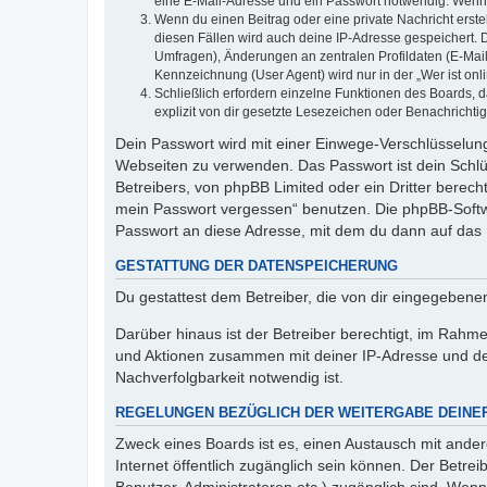
eine E-Mail-Adresse und ein Passwort notwendig. Wenn du
Wenn du einen Beitrag oder eine private Nachricht erste
diesen Fällen wird auch deine IP-Adresse gespeichert. 
Umfragen), Änderungen an zentralen Profildaten (E-Mai
Kennzeichnung (User Agent) wird nur in der „Wer ist onl
Schließlich erfordern einzelne Funktionen des Boards,
explizit von dir gesetzte Lesezeichen oder Benachrichti
Dein Passwort wird mit einer Einwege-Verschlüsselung 
Webseiten zu verwenden. Das Passwort ist dein Schlü
Betreibers, von phpBB Limited oder ein Dritter berec
mein Passwort vergessen“ benutzen. Die phpBB-Softw
Passwort an diese Adresse, mit dem du dann auf das 
GESTATTUNG DER DATENSPEICHERUNG
Du gestattest dem Betreiber, die von dir eingegeben
Darüber hinaus ist der Betreiber berechtigt, im Rahm
und Aktionen zusammen mit deiner IP-Adresse und de
Nachverfolgbarkeit notwendig ist.
REGELUNGEN BEZÜGLICH DER WEITERGABE DEINE
Zweck eines Boards ist es, einen Austausch mit andere
Internet öffentlich zugänglich sein können. Der Betrei