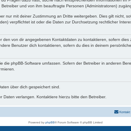
n du Fragen dazu hast, suche nach entsprechenden Informationen im Fo
n Betreiber und von ihm beauftragte Personen (Administratoren) zugäng
r nur mit deiner Zustimmung an Dritte weitergeben. Dies gilt nicht, s
n) verpflichtet ist oder die Daten zur Durchsetzung rechtlicher Interes
er den von dir angegebenen Kontaktdaten zu kontaktieren, sofern dies 
andere Benutzer dich kontaktieren, sofern du dies in deinem persönliche
, die die phpBB-Software umfassen. Sofern der Betreiber in anderen Be
ormieren.
 Daten über dich gespeichert sind.
 Daten verlangen. Kontaktiere hierzu bitte den Betreiber.
Kontakt
Powered by
phpBB
® Forum Software © phpBB Limited
Deutsche Übersetzung durch
phpBB.de