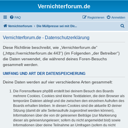
Vernichterforum.de
FAQ
Registrieren
Anmelden
S
Vernichterforum
Die Müllpresse sei mit Dir...
u
Vernichterforum.de - Datenschutzerklärung
c
h
Diese Richtlinie beschreibt, wie „Vernichterforum.de“
(„https://vernichterforum.de:443“) (im Folgenden „der Betreiber“)
e
die Daten verwendet, die während deines Foren-Besuchs
gesammelt werden.
UMFANG UND ART DER DATENSPEICHERUNG
Deine Daten werden auf vier verschiedene Arten gesammelt:
Die Forensoftware phpBB erstellt bei deinem Besuch des Boards
mehrere Cookies. Cookies sind kleine Textdateien, die dein Browser als
temporäre Dateien ablegt und die zwischen den einzelnen Aufrufen des
Boards erhalten bleiben. In diesen Cookies sind die aktuelle ID deiner
Sitzung (damit dir alle Seitenaufrufe zugeordnet werden können),
Informationen über die von dir gelesenen Beiträge (zur Markierung
dieser als gelesen/ungelesen; sofern du nicht angemeldet bist) sowie
Informationen über deine Teilnahme an Umfragen (sofern du nicht