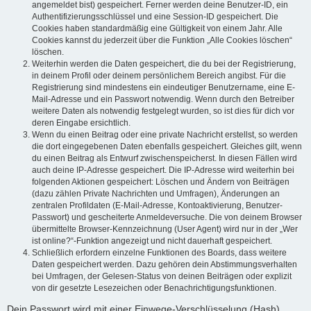
angemeldet bist) gespeichert. Ferner werden deine Benutzer-ID, ein
Authentifizierungsschlüssel und eine Session-ID gespeichert. Die
Cookies haben standardmäßig eine Gültigkeit von einem Jahr. Alle
Cookies kannst du jederzeit über die Funktion „Alle Cookies löschen“
löschen.
Weiterhin werden die Daten gespeichert, die du bei der Registrierung,
in deinem Profil oder deinem persönlichem Bereich angibst. Für die
Registrierung sind mindestens ein eindeutiger Benutzername, eine E-
Mail-Adresse und ein Passwort notwendig. Wenn durch den Betreiber
weitere Daten als notwendig festgelegt wurden, so ist dies für dich vor
deren Eingabe ersichtlich.
Wenn du einen Beitrag oder eine private Nachricht erstellst, so werden
die dort eingegebenen Daten ebenfalls gespeichert. Gleiches gilt, wenn
du einen Beitrag als Entwurf zwischenspeicherst. In diesen Fällen wird
auch deine IP-Adresse gespeichert. Die IP-Adresse wird weiterhin bei
folgenden Aktionen gespeichert: Löschen und Ändern von Beiträgen
(dazu zählen Private Nachrichten und Umfragen), Änderungen an
zentralen Profildaten (E-Mail-Adresse, Kontoaktivierung, Benutzer-
Passwort) und gescheiterte Anmeldeversuche. Die von deinem Browser
übermittelte Browser-Kennzeichnung (User Agent) wird nur in der „Wer
ist online?“-Funktion angezeigt und nicht dauerhaft gespeichert.
Schließlich erfordern einzelne Funktionen des Boards, dass weitere
Daten gespeichert werden. Dazu gehören dein Abstimmungsverhalten
bei Umfragen, der Gelesen-Status von deinen Beiträgen oder explizit
von dir gesetzte Lesezeichen oder Benachrichtigungsfunktionen.
Dein Passwort wird mit einer Einwege-Verschlüsselung (Hash)