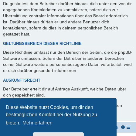
Du gestattest dem Betreiber darüber hinaus, dich unter den von dir
angegebenen Kontaktdaten zu kontaktieren, sofern dies zur
Übermittlung zentraler Informationen über das Board erforderlich
ist. Darüber hinaus dürfen er und andere Benutzer dich
kontaktieren, sofern du dies in deinem persönlichen Bereich
gestattet hast.
GELTUNGSBEREICH DIESER RICHTLINIE
Diese Richtlinie umfasst nur den Bereich der Seiten, die die phpBB-
Software umfassen. Sofern der Betreiber in anderen Bereichen
seiner Software weitere personenbezogene Daten verarbeitet, wird
er dich darüber gesondert informieren.
AUSKUNFTSRECHT
Der Betreiber erteilt dir auf Anfrage Auskunft, welche Daten über
dich gespeichert sind.
Du kannst jederzeit die Löschung bzw. Sperrung deiner Daten
Diese Website nutzt Cookies, um dir den
verlangen. Kontaktiere hierzu bitte den Betreiber.
bestmöglichen Komfort bei der Nutzung zu
bieten.
Mehr erfahren
Vernichterforum
Die Müllpresse sei mit Dir...