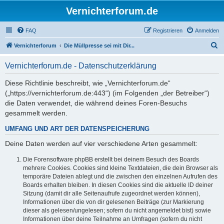
Vernichterforum.de
FAQ
Registrieren
Anmelden
S
Vernichterforum
Die Müllpresse sei mit Dir...
u
Vernichterforum.de - Datenschutzerklärung
c
h
Diese Richtlinie beschreibt, wie „Vernichterforum.de“
(„https://vernichterforum.de:443“) (im Folgenden „der Betreiber“)
e
die Daten verwendet, die während deines Foren-Besuchs
gesammelt werden.
UMFANG UND ART DER DATENSPEICHERUNG
Deine Daten werden auf vier verschiedene Arten gesammelt:
Die Forensoftware phpBB erstellt bei deinem Besuch des Boards
mehrere Cookies. Cookies sind kleine Textdateien, die dein Browser als
temporäre Dateien ablegt und die zwischen den einzelnen Aufrufen des
Boards erhalten bleiben. In diesen Cookies sind die aktuelle ID deiner
Sitzung (damit dir alle Seitenaufrufe zugeordnet werden können),
Informationen über die von dir gelesenen Beiträge (zur Markierung
dieser als gelesen/ungelesen; sofern du nicht angemeldet bist) sowie
Informationen über deine Teilnahme an Umfragen (sofern du nicht