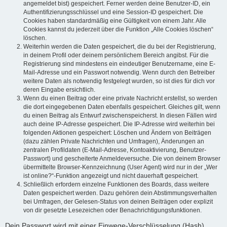
angemeldet bist) gespeichert. Ferner werden deine Benutzer-ID, ein
Authentifizierungsschlüssel und eine Session-ID gespeichert. Die
Cookies haben standardmäßig eine Gültigkeit von einem Jahr. Alle
Cookies kannst du jederzeit über die Funktion „Alle Cookies löschen“
löschen.
Weiterhin werden die Daten gespeichert, die du bei der Registrierung,
in deinem Profil oder deinem persönlichem Bereich angibst. Für die
Registrierung sind mindestens ein eindeutiger Benutzername, eine E-
Mail-Adresse und ein Passwort notwendig. Wenn durch den Betreiber
weitere Daten als notwendig festgelegt wurden, so ist dies für dich vor
deren Eingabe ersichtlich.
Wenn du einen Beitrag oder eine private Nachricht erstellst, so werden
die dort eingegebenen Daten ebenfalls gespeichert. Gleiches gilt, wenn
du einen Beitrag als Entwurf zwischenspeicherst. In diesen Fällen wird
auch deine IP-Adresse gespeichert. Die IP-Adresse wird weiterhin bei
folgenden Aktionen gespeichert: Löschen und Ändern von Beiträgen
(dazu zählen Private Nachrichten und Umfragen), Änderungen an
zentralen Profildaten (E-Mail-Adresse, Kontoaktivierung, Benutzer-
Passwort) und gescheiterte Anmeldeversuche. Die von deinem Browser
übermittelte Browser-Kennzeichnung (User Agent) wird nur in der „Wer
ist online?“-Funktion angezeigt und nicht dauerhaft gespeichert.
Schließlich erfordern einzelne Funktionen des Boards, dass weitere
Daten gespeichert werden. Dazu gehören dein Abstimmungsverhalten
bei Umfragen, der Gelesen-Status von deinen Beiträgen oder explizit
von dir gesetzte Lesezeichen oder Benachrichtigungsfunktionen.
Dein Passwort wird mit einer Einwege-Verschlüsselung (Hash)