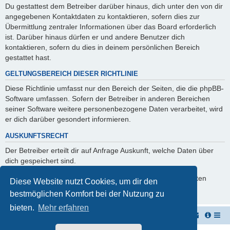
Du gestattest dem Betreiber darüber hinaus, dich unter den von dir
angegebenen Kontaktdaten zu kontaktieren, sofern dies zur
Übermittlung zentraler Informationen über das Board erforderlich
ist. Darüber hinaus dürfen er und andere Benutzer dich
kontaktieren, sofern du dies in deinem persönlichen Bereich
gestattet hast.
GELTUNGSBEREICH DIESER RICHTLINIE
Diese Richtlinie umfasst nur den Bereich der Seiten, die die phpBB-
Software umfassen. Sofern der Betreiber in anderen Bereichen
seiner Software weitere personenbezogene Daten verarbeitet, wird
er dich darüber gesondert informieren.
AUSKUNFTSRECHT
Der Betreiber erteilt dir auf Anfrage Auskunft, welche Daten über
dich gespeichert sind.
Du kannst jederzeit die Löschung bzw. Sperrung deiner Daten
Diese Website nutzt Cookies, um dir den
verlangen. Kontaktiere hierzu bitte den Betreiber.
bestmöglichen Komfort bei der Nutzung zu
bieten.
Mehr erfahren
Vernichterforum
Die Müllpresse sei mit Dir...